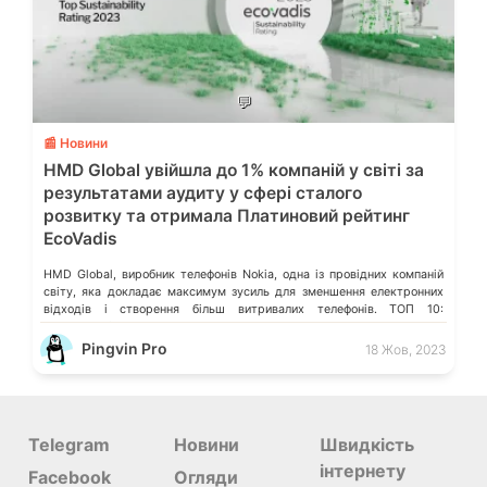
💬
📰 Новини
HMD Global увійшла до 1% компаній у світі за
результатами аудиту у сфері сталого
розвитку та отримала Платиновий рейтинг
EcoVadis
HMD Global, виробник телефонів Nokia, одна із провідних компаній
світу, яка докладає максимум зусиль для зменшення електронних
відходів і створення більш витривалих телефонів. ТОП 10:
некитайські смартфони до 10 000 грн HMD Global починає
виробництво 5G смартфонів у Європі Представили Nokia G42 5G:
Pingvin Pro
18 Жов, 2023
висока ремонтопридатність та 3 роки оновлень Одним із
найважливіших визнань для компанії […]
Telegram
Новини
Швидкість
інтернету
Facebook
Огляди