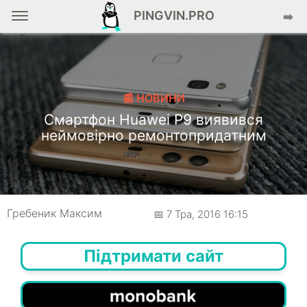
PINGVIN.PRO
➡️
📰 НОВИНИ
Смартфон Huawei P9 виявився
неймовірно ремонтопридатним
Гребеник Максим
📅 7 Тра, 2016 16:15
Підтримати сайт