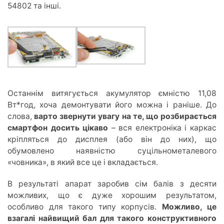
54802 та інші.
Останнім витягується акумулятор ємністю 11,08
Вт*год, хоча демонтувати його можна і раніше. До
слова,
варто звернути увагу на те, що розбирається
смартфон досить цікаво
– вся електроніка і каркас
кріпляться до дисплея (або він до них), що
обумовлено наявністю суцільнометалевого
«човника», в який все це і вкладається.
В результаті апарат заробив сім балів з десяти
можливих, що є дуже хорошим результатом,
особливо для такого типу корпусів.
Можливо, це
взагалі найвищий бал для такого конструктивного