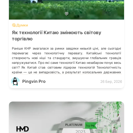
💬
🤔 Думки
Як технології Китаю змінюють світову
торгівлю
Раніше КНР змагалася за ринки завдяки низькій ціні, але сьогодні
перемагає через технологічну перевагу. Китайські технології
створюють нові ніші та стандарти, змушуючи глобальних гравців
напружуватися. Про які саме технології Китаю незабаром почує весь
світ? Як Китай став світовим лідером технологій Технологічність
країни — це не випадковість, а результат колосальних державних
інвестицій, жорсткого протекціонізму та здатності […]
Pingvin Pro
26 Бер, 2026