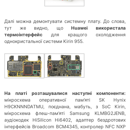
Далі можна демонтувати системну плату. До слова,
тут же видно, що
Huawei використала
термоінтерфейс
для кращого охолодження
однокристальної системи Kirin 955.
На платі розташувалися наступні компоненти:
мікросхема оперативної пам’яті SK Hynix
H9CKNNNDATMU, поєднана, мабуть, з SoC Kirin,
мікросхема флеш-пам’яті Samsung KLMBG2JENB,
аудіокодек HiSilicon Hi6402, адаптер бездротових
інтерфейсів Broadcom BCM4345, контролер NFC NXP