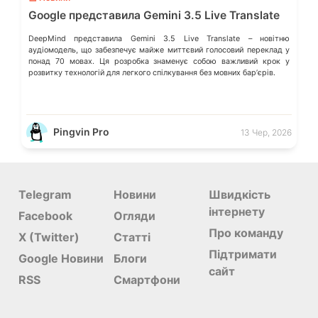
Google представила Gemini 3.5 Live Translate
DeepMind представила Gemini 3.5 Live Translate – новітню
аудіомодель, що забезпечує майже миттєвий голосовий переклад у
понад 70 мовах. Ця розробка знаменує собою важливий крок у
розвитку технологій для легкого спілкування без мовних барʼєрів.
Pingvin Pro
13 Чер, 2026
Telegram
Новини
Швидкість
інтернету
Facebook
Огляди
Про команду
X (Twitter)
Статті
Підтримати
Google Новини
Блоги
сайт
RSS
Смартфони