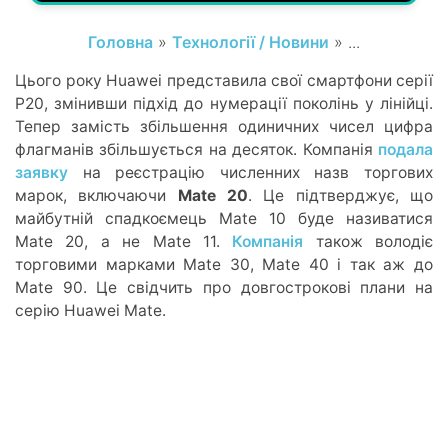
Головна
»
Технології / Новини
» ...
Цього року Huawei представила свої смартфони серії
P20, змінивши підхід до нумерації поколінь у лінійці.
Тепер замість збільшення одиничних чисел цифра
флагманів збільшується на десяток. Компанія
подала
заявку
на реєстрацію численних назв торгових
марок, включаючи
Mate 20
. Це підтверджує, що
майбутній спадкоємець Mate 10 буде називатися
Mate 20, а не Mate 11.
Компанія
також володіє
торговими марками Mate 30, Mate 40 і так аж до
Mate 90. Це свідчить про довгострокові плани на
серію Huawei Mate.