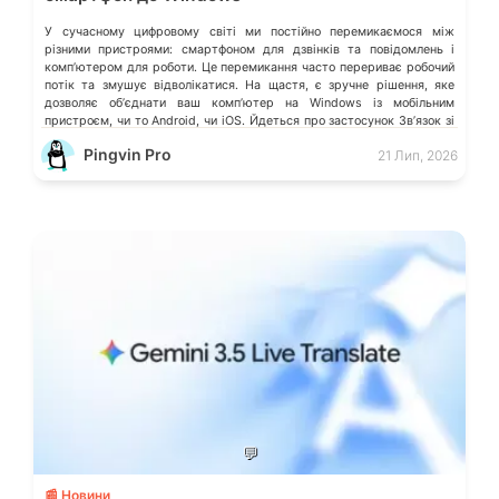
У сучасному цифровому світі ми постійно перемикаємося між
різними пристроями: смартфоном для дзвінків та повідомлень і
компʼютером для роботи. Це перемикання часто перериває робочий
потік та змушує відволікатися. На щастя, є зручне рішення, яке
дозволяє обʼєднати ваш компʼютер на Windows із мобільним
пристроєм, чи то Android, чи iOS. Йдеться про застосунок Звʼязок зі
смартфоном (Phone Link) від Microsoft, що перетворює ваш ПК на
Pingvin Pro
21 Лип, 2026
своєрідний «міст» до функцій смартфона.
💬
📰 Новини