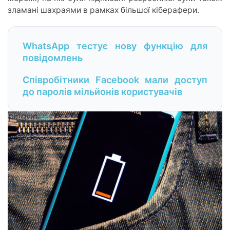
зламані шахраями в рамках більшої кіберафери.
WhatsApp тестує нову функцію для
повідомлень
Співробітники Facebook мали доступ
до паролів мільйонів користувачів