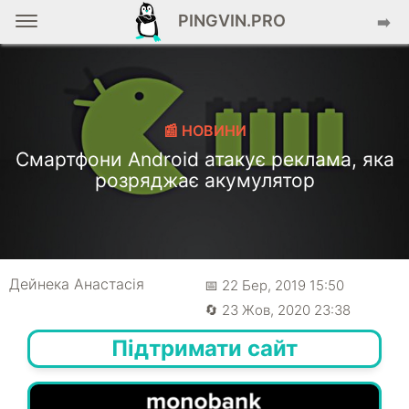
PINGVIN.PRO
➡️
📰 НОВИНИ
Смартфони Android атакує реклама, яка
розряджає акумулятор
Дейнека Анастасiя
📅 22 Бер, 2019 15:50
🔄 23 Жов, 2020 23:38
Підтримати сайт