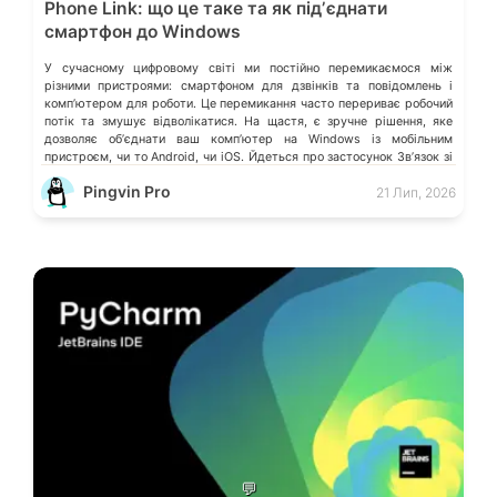
Phone Link: що це таке та як підʼєднати
смартфон до Windows
У сучасному цифровому світі ми постійно перемикаємося між
різними пристроями: смартфоном для дзвінків та повідомлень і
компʼютером для роботи. Це перемикання часто перериває робочий
потік та змушує відволікатися. На щастя, є зручне рішення, яке
дозволяє обʼєднати ваш компʼютер на Windows із мобільним
пристроєм, чи то Android, чи iOS. Йдеться про застосунок Звʼязок зі
смартфоном (Phone Link) від Microsoft, що перетворює ваш ПК на
Pingvin Pro
21 Лип, 2026
своєрідний «міст» до функцій смартфона.
💬