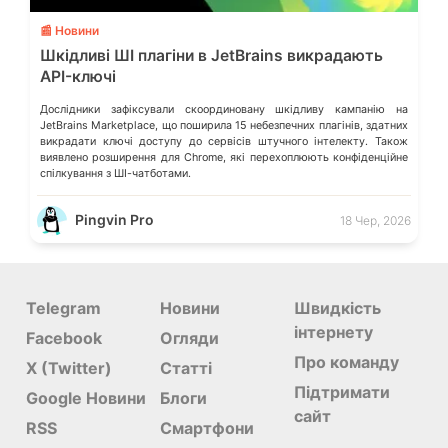
📰 Новини
Шкідливі ШІ плагіни в JetBrains викрадають
API-ключі
Дослідники зафіксували скоординовану шкідливу кампанію на
JetBrains Marketplace, що поширила 15 небезпечних плагінів, здатних
викрадати ключі доступу до сервісів штучного інтелекту. Також
виявлено розширення для Chrome, які перехоплюють конфіденційне
спілкування з ШІ-чатботами.
Pingvin Pro
18 Чер, 2026
Telegram
Новини
Швидкість
інтернету
Facebook
Огляди
Про команду
X (Twitter)
Статті
Підтримати
Google Новини
Блоги
сайт
RSS
Смартфони