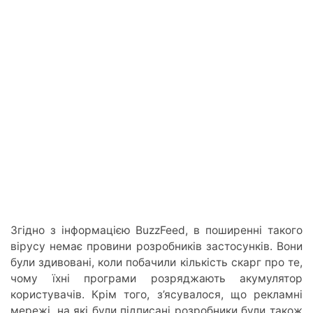
Згідно з інформацією BuzzFeed, в поширенні такого
вірусу немає провини розробників застосунків. Вони
були здивовані, коли побачили кількість скарг про те,
чому їхні програми розряджають акумулятор
користувачів. Крім того, з’ясувалося, що рекламні
мережі, на які були підписані розробники були також