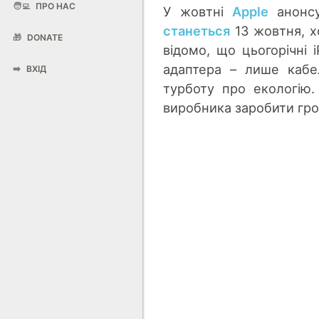
🧑‍💻
ПРО НАС
У жовтні
Apple
анонсу
станеться
13 жовтня, х
🎁
DONATE
відомо, що цьогорічні
адаптера – лише кабе
➡️
ВХІД
турботу про екологію
виробника заробити гро