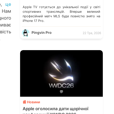
о,
це
Apple TV готується до унікальної події у світі
. Нам
спортивних трансляцій. Вперше великий
професійний матч MLS буде повністю знято на
дного
iPhone 17 Pro.
зиває
вість
Pingvin Pro
22 Тра, 2026
.
💬
📰 Новини
Apple оголосила дати щорічної