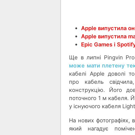
Apple випустила он
Apple випустила ma
Epic Games і Spoti
Ще в липні Pingvin Pr
може мати плетену те
кабелі Apple доволі то
про кабель свідчила,
конструкцію. Його до
поточного 1 м кабеля. 
у існуючого кабеля Ligh
На нових фотографіях, 
який нагадує поміче