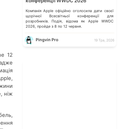
конференції WWDC 2026
Компанія Apple офіційно оголосила дати своєї
щорічної Всесвітньої конференції для
розробників. Подія, відома як Apple WWDC
2026, пройде з 8 по 12 червня.
Pingvin Pro
19 Тра, 2026
ne 12
 адже
мація
ple,
жини
, ніж
бель,
ення