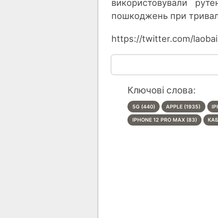
використовували рутен
пошкоджень при тривалі
https://twitter.com/lao
Ключові слова:
5G (440)
APPLE (1935)
IP
IPHONE 12 PRO MAX (83)
КАБ