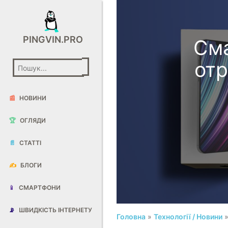
PINGVIN.PRO
Сма
от
📰
НОВИНИ
🏆
ОГЛЯДИ
📄
СТАТТІ
✍️
БЛОГИ
📱
СМАРТФОНИ
📡
ШВИДКІСТЬ ІНТЕРНЕТУ
Головна
»
Технології / Новини
»