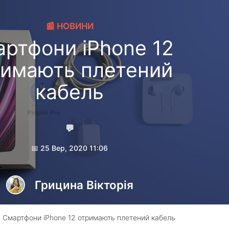
📰 НОВИНИ
ртфони iPhone 12
римають плетений
кабель
💬
📅 25 Вер, 2020 11:06
Грицина Вікторія
 Смартфони iPhone 12 отримають плетений кабель