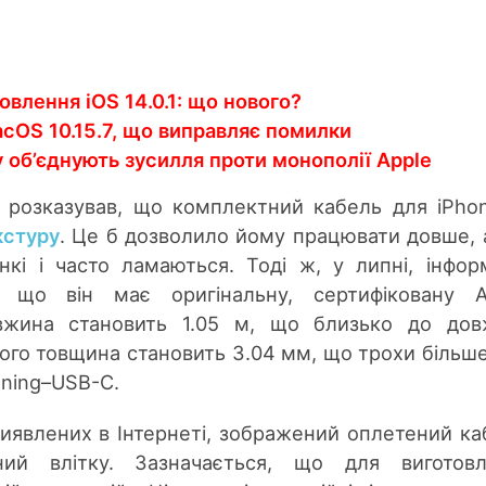
овлення iOS 14.0.1: що нового?
cOS 10.15.7, що виправляє помилки
fy об’єднують зусилля проти монополії Apple
o розказував, що комплектний кабель для iPho
кстуру
. Це б дозволило йому працювати довше,
нкі і часто ламаються. Тоді ж, у липні, інфор
 що він має оригінальну, сертифіковану Ap
вжина становить 1.05 м, що близько до дов
Його товщина становить 3.04 мм, що трохи більше
tning–USB-C.
виявлених в Інтернеті, зображений оплетений ка
ний влітку. Зазначається, що для виготовл