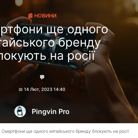
📰 НОВИНИ
ртфони ще одного
тайського бренду
локують на росії
💬
📅 14 Лют, 2023 14:40
Pingvin Pro
 Смартфони ще одного китайського бренду блокують на росії