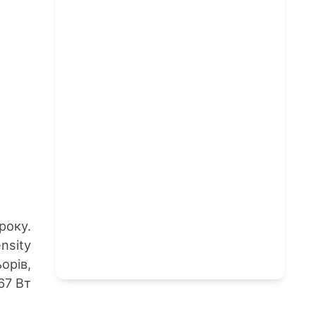
року.
nsity
орів,
67 Вт