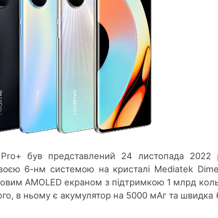
 Pro+ був представлений 24 листопада 2022 
оєю 6-нм системою на кристалі Mediatek Dime
мовим AMOLED екраном з підтримкою 1 млрд коль
ого, в ньому є акумулятор на 5000 мАг та швидка 