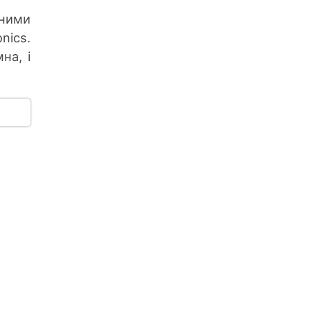
аними
nics.
на, і