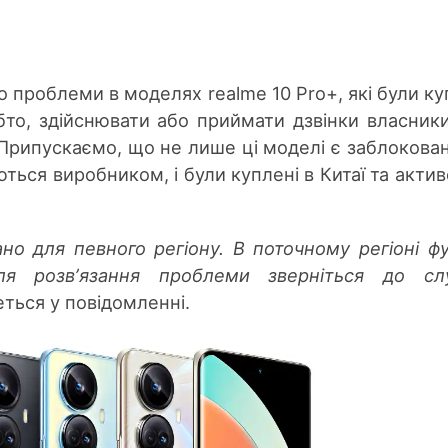
 проблеми в моделях realme 10 Pro+, які були ку
бто, здійснювати або приймати дзвінки власник
Припускаємо, що не лише ці моделі є заблокова
ються виробником, і були куплені в Китаї та актив
о для певного регіону. В поточному регіоні фу
ля розвʼязання проблеми зверніться до сл
деться у повідомленні.