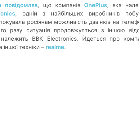
o повідомляв
, що компанія
OnePlus
, яка нал
onics
, одній з найбільших виробників побу
локувала росіянам можливість дзвінків на телеф
ого разу ситуація продовжується з іншою ві
 належить BBK Electronics. Йдеться про комп
 іншої техніки –
realme
.