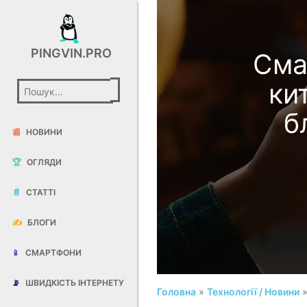
PINGVIN.PRO
Сма
ки
б
📰
НОВИНИ
🏆
ОГЛЯДИ
📄
СТАТТІ
✍️
БЛОГИ
📱
СМАРТФОНИ
📡
ШВИДКІСТЬ ІНТЕРНЕТУ
Головна
»
Технології / Новини
»