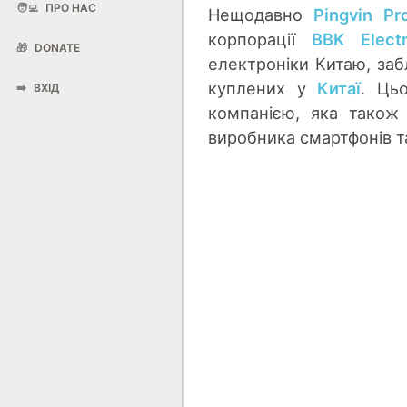
🧑‍💻
ПРО НАС
Нещодавно
Pingvin Pr
корпорації
BBK Electr
🎁
DONATE
електроніки Китаю, заб
куплених у
Китаї
. Ць
➡️
ВХІД
компанією, яка також
виробника смартфонів та