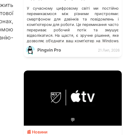
ежить
У сучасному цифровому світі ми постійно
тової
перемикаємося між різними пристроями:
смартфоном для дзвінків та повідомлень і
онах,
компʼютером для роботи. Це перемикання часто
домою
перериває робочий потік та змушує
відволікатися. На щастя, є зручне рішення, яке
анію-
дозволяє обʼєднати ваш компʼютер на Windows
із мобільним пристроєм, чи то Android, чи iOS.
Pingvin Pro
21 Лип, 2026
Йдеться про застосунок Звʼязок зі смартфоном
(Phone Link) від Microsoft, що перетворює ваш
ПК на своєрідний «міст» до функцій смартфона.
💬
📰 Новини