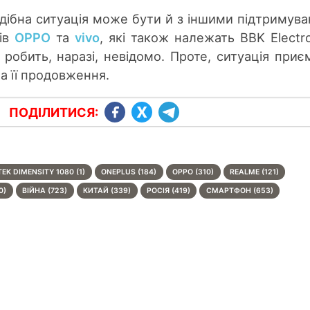
дібна ситуація може бути й з іншими підтримув
дів
OPPO
та
vivo
, які також належать BBK Electro
робить, наразі, невідомо. Проте, ситуація приєм
а її продовження.
ПОДІЛИТИСЯ:
EK DIMENSITY 1080 (1)
ONEPLUS (184)
OPPO (310)
REALME (121)
0)
ВІЙНА (723)
КИТАЙ (339)
РОСІЯ (419)
СМАРТФОН (653)