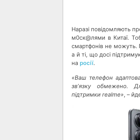
Наразі повідомляють про
м0ск@лями в Китаї. То
смартфонів не можуть. 
а й ті, що досі підтриму
на
росії
.
«Ваш телефон адаптован
звʼязку обмежено. Д
підтримки realme»
, – й