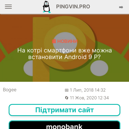
PINGVIN.PRO
➡️
📰 НОВИНИ
На котрі смартфони вже можна
встановити Android 9 P?
Bogee
📅 1 Лип, 2018 14:32
🔄 11 Жов, 2020 12:34
Підтримати сайт