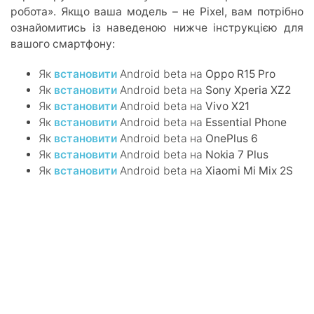
робота». Якщо ваша модель – не Pixel, вам потрібно
ознайомитись із наведеною нижче інструкцією для
вашого смартфону:
Як
встановити
Android beta на
Oppo R15 Pro
Як
встановити
Android beta на
Sony Xperia XZ2
Як
встановити
Android beta на
Vivo X21
Як
встановити
Android beta на
Essential Phone
Як
встановити
Android beta на
OnePlus 6
Як
встановити
Android beta на
Nokia 7 Plus
Як
встановити
Android beta на
Xiaomi Mi Mix 2S