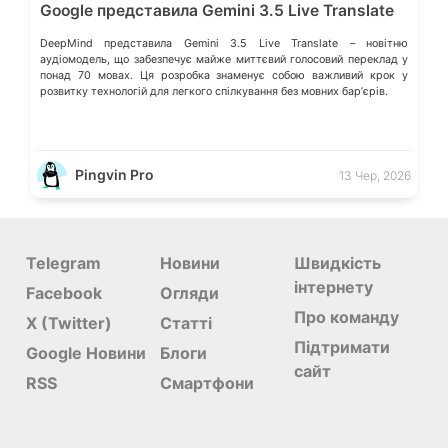
Google представила Gemini 3.5 Live Translate
DeepMind представила Gemini 3.5 Live Translate – новітню
аудіомодель, що забезпечує майже миттєвий голосовий переклад у
понад 70 мовах. Ця розробка знаменує собою важливий крок у
розвитку технологій для легкого спілкування без мовних барʼєрів.
Pingvin Pro
13 Чер, 2026
Telegram
Новини
Швидкість
інтернету
Facebook
Огляди
Про команду
X (Twitter)
Статті
Підтримати
Google Новини
Блоги
сайт
RSS
Смартфони