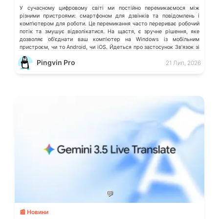
У сучасному цифровому світі ми постійно перемикаємося між
різними пристроями: смартфоном для дзвінків та повідомлень і
компʼютером для роботи. Це перемикання часто перериває робочий
потік та змушує відволікатися. На щастя, є зручне рішення, яке
дозволяє обʼєднати ваш компʼютер на Windows із мобільним
пристроєм, чи то Android, чи iOS. Йдеться про застосунок Звʼязок зі
смартфоном (Phone Link) від Microsoft, що перетворює ваш ПК на
Pingvin Pro
21 Лип, 2026
своєрідний «міст» до функцій смартфона.
💬
📰 Новини