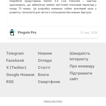
DeepMind представила Gemini 3.5 Live Translate – новітню
аудіомодель, що забезпечує майже миттєвий голосовий переклад у
понад 70 мовах. Ця розробка знаменує собою важливий крок у
розвитку технологій для легкого спілкування без мовних барʼєрів.
Pingvin Pro
13 Чер, 2026
Telegram
Новини
Швидкість
інтернету
Facebook
Огляди
Про команду
X (Twitter)
Статті
Підтримати
Google Новини
Блоги
сайт
RSS
Смартфони
PINGVIN.PRO