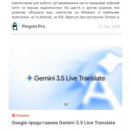
компʼютером для роботи. Це перемикання часто перериває робочий
потік та змушує відволікатися. На щастя, є зручне рішення, яке
дозволяє обʼєднати ваш компʼютер на Windows із мобільним
пристроєм, чи то Android, чи iOS. Йдеться про застосунок Звʼязок зі
смартфоном (Phone Link) від Microsoft, що перетворює ваш ПК на
Pingvin Pro
21 Лип, 2026
своєрідний «міст» до функцій смартфона.
💬
📰 Новини
Google представила Gemini 3.5 Live Translate