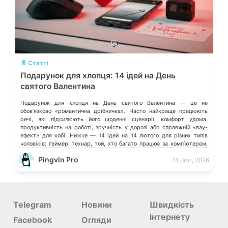
💬
📄 Статті
Подарунок для хлопця: 14 ідей на День
святого Валентина
Подарунок для хлопця на День святого Валентина — це не
обовʼязково «романтична дрібничка». Часто найкраще працюють
речі, які підсилюють його щоденні сценарії: комфорт удома,
продуктивність на роботі, зручність у дорозі або справжній «вау-
ефект» для хобі. Нижче — 14 ідей на 14 лютого для різних типів
чоловіків: ґеймер, технар, той, хто багато працює за компʼютером,
або […]
Pingvin Pro
11 Лют, 2026
Telegram
Новини
Швидкість
інтернету
Facebook
Огляди