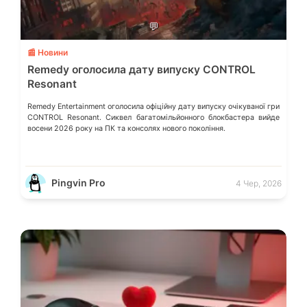
💬
📰 Новини
Remedy оголосила дату випуску CONTROL
Resonant
Remedy Entertainment оголосила офіційну дату випуску очікуваної гри
CONTROL Resonant. Сиквел багатомільйонного блокбастера вийде
восени 2026 року на ПК та консолях нового покоління.
Pingvin Pro
4 Чер, 2026