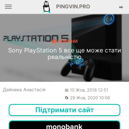
PINGVIN.PRO
➡️
📰 НОВИНИ
Sony PlayStation 5 все ще може стати
реальністю
Дейнека Анастасiя
📅 10 Жов, 2018 12:51
🔄 29 Жов, 2020 10:06
Підтримати сайт