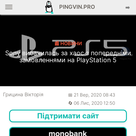
PINGVIN.PRO
➡️
📰 НОВИНИ
Sony вибачилась за хаос з попередніми
замовленнями на PlayStation 5
Грицина Вікторія
📅 21 Вер, 2020 08:43
🔄 06 Лис, 2020 12:50
Підтримати сайт