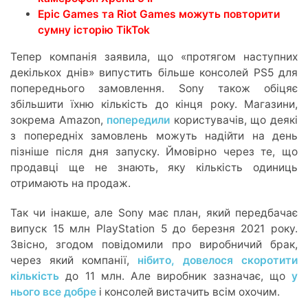
Epic Games та Riot Games можуть повторити
сумну історію TikTok
Тепер компанія заявила, що «протягом наступних
декількох днів» випустить більше консолей PS5 для
попереднього замовлення. Sony також обіцяє
збільшити їхню кількість до кінця року. Магазини,
зокрема Amazon,
попередили
користувачів, що деякі
з попередніх замовлень можуть надійти на день
пізніше після дня запуску. Ймовірно через те, що
продавці ще не знають, яку кількість одиниць
отримають на продаж.
Так чи інакше, але Sony має план, який передбачає
випуск 15 млн PlayStation 5 до березня 2021 року.
Звісно, згодом повідомили про виробничий брак,
через який компанії,
нібито, довелося скоротити
кількість
до 11 млн. Але виробник зазначає, що
у
нього все добре
і консолей вистачить всім охочим.