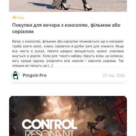
💬
🎮 Ігри
Покупки для вечора з консоллю, фільмом або
серіалом
Вечір з консоллю, фільмом або серіалом починається ще в магазині:
треба взяти напої, снеки, серветки й дрібні речі для кімнати. Якщо
все нести в руках, пакети швидко змішуються, крихкі упаковки
мнуться в дорозі. Коли для такого набору беруть візок на колесах,
вагу краще одразу розділити між нижнім і верхнім шарами. Так
пляшки не тиснуть на […]
Pingvin Pro
22 Чер, 2026