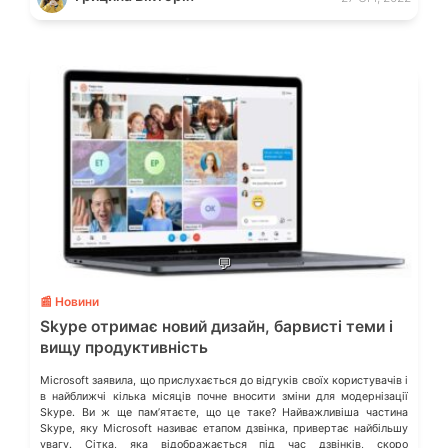
💬
📰 Новини
Skype отримає новий дизайн, барвисті теми і
вищу продуктивність
Microsoft заявила, що прислухається до відгуків своїх користувачів і
в найближчі кілька місяців почне вносити зміни для модернізації
Skype. Ви ж ще пам’ятаєте, що це таке? Найважливіша частина
Skypе, яку Microsoft називає етапом дзвінка, привертає найбільшу
увагу. Сітка, яка відображається під час дзвінків, скоро