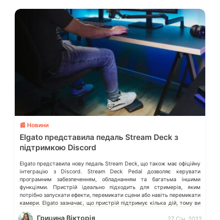
💬
📰 Новини
Elgato представила педаль Stream Deck з
підтримкою Discord
Elgato представила нову педаль Stream Deck, що також має офіційну
інтеграцію з Discord. Stream Deck Pedal дозволяє керувати
програмним забезпеченням, обладнанням та багатьма іншими
функціями. Пристрій ідеально підходить для стримерів, яким
потрібно запускати ефекти, перемикати сцени або навіть перемикати
камери. Elgato зазначає, що пристрій підтримує кілька дій, тому ви
можете поєднати функції, які можуть спрацьовувати […]
Грицина Вікторія
27 Січ, 2022