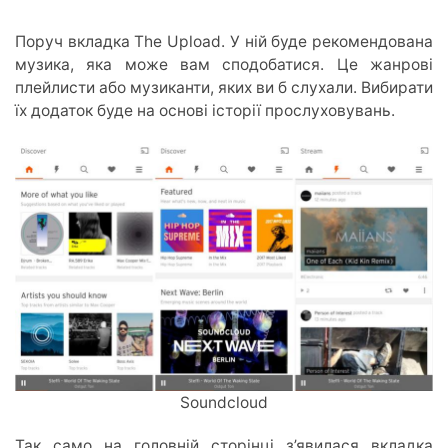
Поруч вкладка The Upload. У ній буде рекомендована
музика, яка може вам сподобатися. Це жанрові
плейлисти
або музиканти, яких ви б слухали. Вибирати
їх додаток буде на основі історії прослуховувань.
Soundcloud
Так само на головній сторінці з’явилася вкладка