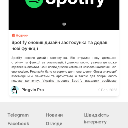
💬
📰 Новини
Spotify оновив дизайн застосунка та додав
нові функції
Spotify оновив дизайн застосунка. Він отримав нову домашню
стрічку та функції автоматизації, і деяким користувачам це може
здатися знайомим. Свій новий дизайн компанія назвала найзначнішою
еволюцією. Редизайн було створено для полегшення більш значущої
взаємодії між фанатами та артистами, а також для покращеного
пошуку контенту. Україна просить Spotify видалити російську
музику виконавців, що підтримують війну Користувачі Windows […]
Pingvin Pro
9 Бер, 2023
Telegram
Новини
Швидкість
інтернету
Facebook
Огляди