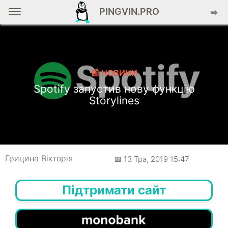
PINGVIN.PRO
➡️
📰 НОВИНИ
Spotify запустив нову функцію
Storylines
Грицина Вікторія
📅 13 Тра, 2019 15:47
Підтримати сайт