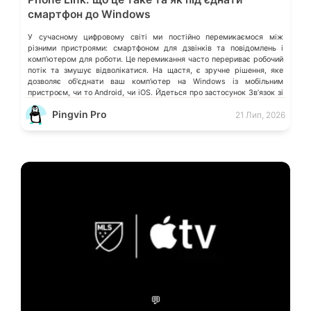
смартфон до Windows
У сучасному цифровому світі ми постійно перемикаємося між
різними пристроями: смартфоном для дзвінків та повідомлень і
компʼютером для роботи. Це перемикання часто перериває робочий
потік та змушує відволікатися. На щастя, є зручне рішення, яке
дозволяє обʼєднати ваш компʼютер на Windows із мобільним
пристроєм, чи то Android, чи iOS. Йдеться про застосунок Звʼязок зі
смартфоном (Phone Link) від Microsoft, що перетворює ваш ПК на
Pingvin Pro
21 Лип, 2026
своєрідний «міст» до функцій смартфона.
💬