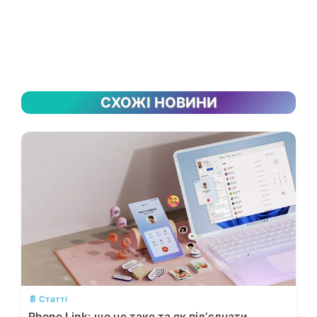
СХОЖІ НОВИНИ
💬
📄 Статті
Phone Link: що це таке та як підʼєднати