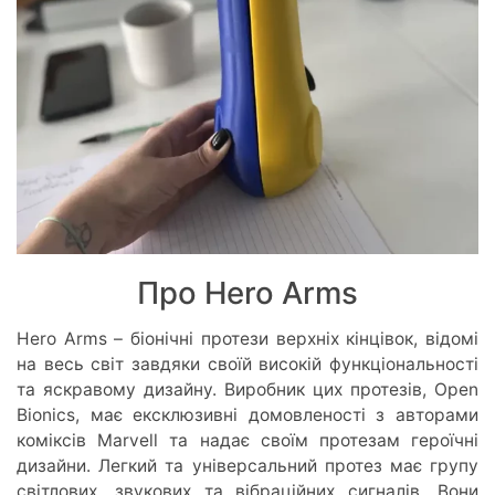
Про Hero Arms
Hero Arms – біонічні протези верхніх кінцівок, відомі
на весь світ завдяки своїй високій функціональності
та яскравому дизайну. Виробник цих протезів, Open
Bionics, має ексклюзивні домовленості з авторами
коміксів Marvell та надає своїм протезам героїчні
дизайни. Легкий та універсальний протез має групу
світлових, звукових та вібраційних сигналів. Вони