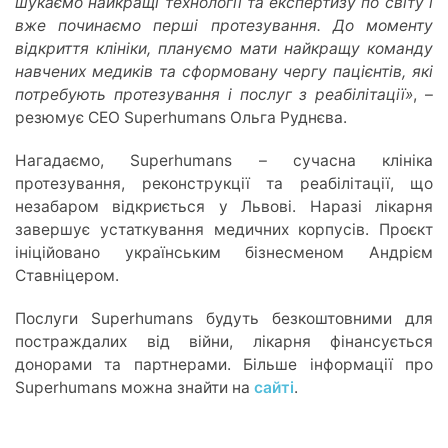
шукаємо найкращі технології та експертизу по світу і
вже починаємо перші протезування.
До моменту
відкриття клініки, плануємо мати найкращу команду
навчених медиків та сформовану чергу пацієнтів, які
потребують протезування і послуг з реабілітації»
, –
резюмує СЕО Superhumans Ольга Руднєва.
Нагадаємо, Superhumans – сучасна клініка
протезування, реконструкції та реабілітації, що
незабаром відкриється у Львові. Наразі лікарня
завершує устаткування медичних корпусів. Проєкт
ініційовано українським бізнесменом Андрієм
Ставніцером.
Послуги Superhumans будуть безкоштовними для
постраждалих від війни, лікарня фінансується
донорами та партнерами. Більше інформації про
Superhumans можна знайти на
сайті
.