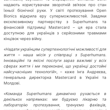
надають користувачам зворотній зв’язок про стан
їхньої біонічної руки. У світі протезування Open
Bionics відкрила еру суперможливостей. Завдяки
ексклюзивному партнерству з Superhumans та
фінансовій підтримці Mastercard – ця ера стала
доступною для українців з серйозними травмами
кінцівок через війну.
«Надати українцям супертехнологічні можливості для
життя – наша місія у співпраці з Superhumans.
Інноваційні та якісні послуги зараз важливі у всіх
сферах життя і ми переконані, що українці достойні
найсучасніших технологій»
, – каже Інга Андреєва,
генеральна директорка Mastercard в Україні та
Молдові.
«Команда Superhumans динамічно рухається в
декількох напрямках: ми будуємо лікарню та
лабораторію протезування, тренуємо фахівців,