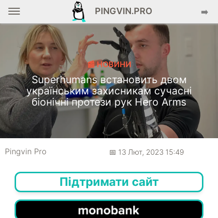
PINGVIN.PRO
➡️
📰 НОВИНИ
Superhumans встановить двом
українським захисникам сучасні
біонічні протези рук Hero Arms
Pingvin Pro
📅 13 Лют, 2023 15:49
Підтримати сайт