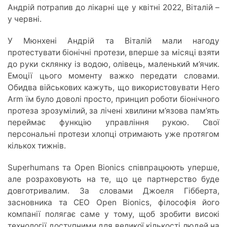
Андрій потрапив до лікарні ще у квітні 2022, Віталій –
у червні.
У Мюнхені Андрій та Віталій мали нагоду
протестувати біонічні протези, вперше за місяці взяти
до руки склянку із водою, олівець, маленький м’ячик.
Емоції цього моменту важко передати словами.
Обидва військових кажуть, що використовувати Hero
Arm їм було доволі просто, принцип роботи біонічного
протеза зрозумілий, за лічені хвилини м’язова пам’ять
переймає функцію управління рукою. Свої
персональні протези хлопці отримають уже протягом
кількох тижнів.
Superhumans та Open Bionics співпрацюють уперше,
але розраховують на те, що це партнерство буде
довготривалим. За словами Джоеля Гібберта,
засновника та СЕО Open Bionics, філософія його
компанії полягає саме у тому, щоб зробити високі
технології доступними для великої кількості людей на