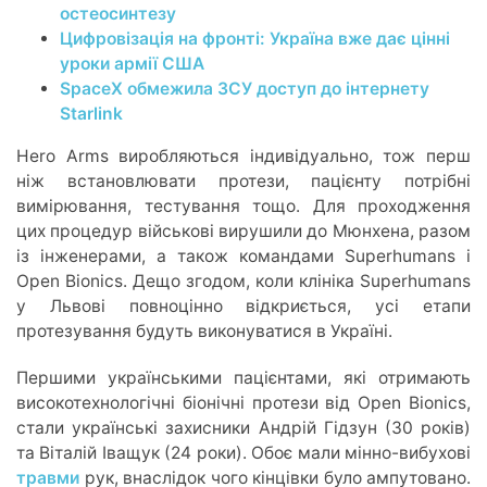
остеосинтезу
Цифровізація на фронті: Україна вже дає цінні
уроки армії США
SpaceX обмежила ЗСУ доступ до інтернету
Starlink
Hero Arms виробляються індивідуально, тож перш
ніж встановлювати протези, пацієнту потрібні
вимірювання, тестування тощо. Для проходження
цих процедур військові вирушили до Мюнхена, разом
із інженерами, а також командами Superhumans і
Open Bionics. Дещо згодом, коли клініка Superhumans
у Львові повноцінно відкриється, усі етапи
протезування будуть виконуватися в Україні.
Першими українськими пацієнтами, які отримають
високотехнологічні біонічні протези від Open Bionics,
стали українські захисники Андрій Гідзун (30 років)
та Віталій Іващук (24 роки). Обоє мали мінно-вибухові
травми
рук, внаслідок чого кінцівки було ампутовано.