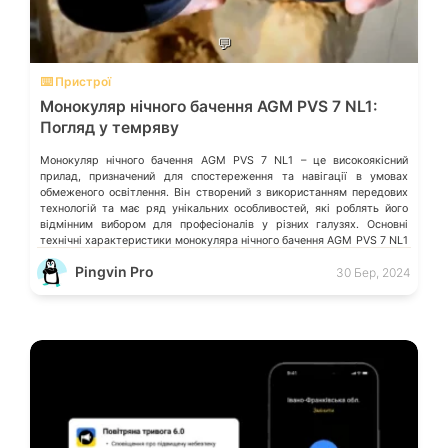
💬
⌨️ Пристрої
Монокуляр нічного бачення AGM PVS 7 NL1:
Погляд у темряву
Монокуляр нічного бачення AGM PVS 7 NL1 – це високоякісний
прилад, призначений для спостереження та навігації в умовах
обмеженого освітлення. Він створений з використанням передових
технологій та має ряд унікальних особливостей, які роблять його
відмінним вибором для професіоналів у різних галузях. Основні
технічні характеристики монокуляра нічного бачення AGM PVS 7 NL1
Оптичне збільшення: 1x Роздільна […]
Pingvin Pro
30 Бер, 2024