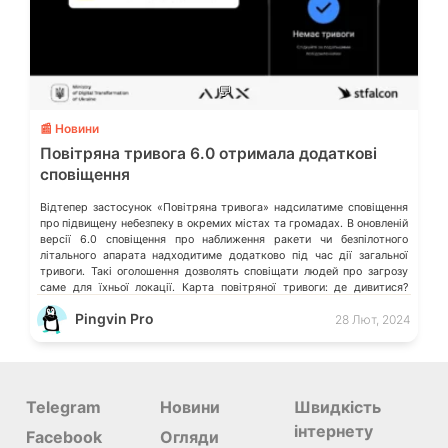
💬
📰 Новини
Повітряна тривога 6.0 отримала додаткові
сповіщення
Відтепер застосунок «Повітряна тривога» надсилатиме сповіщення
про підвищену небезпеку в окремих містах та громадах. В оновленій
версії 6.0 сповіщення про наближення ракети чи безпілотного
літального апарата надходитиме додатково під час дії загальної
тривоги. Такі оголошення дозволять сповіщати людей про загрозу
саме для їхньої локації. Карта повітряної тривоги: де дивитися?
Застосунок Повітряна тривога отримав нові важливі […]
Pingvin Pro
28 Лют, 2024
Telegram
Новини
Швидкість
інтернету
Facebook
Огляди