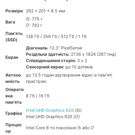
Розміри
292 x 201 x 8.5 мм
i5: 775 г
Вага
i7: 792 г
Пам’ять
128 Гб / 256 Гб / 512 Гб / 1 Тб
(SSD)
Діагональ:
12.3” PixelSense
Роздільна здатність:
2736 x 1824 (267 пнд)
Екран
Співвідношення сторін:
3 х 2
Сенсорний екран:
до 10 дотиків
Автоно
до 13.5 годин відтворення відео із пам’яті
мність
пристрою
Операти
вна
8 Гб / 16 Гб
пам’ять
Intel UHD Graphics 620
(i5)
Графіка
Intel UHD Graphics 620 (i7)
Процес
Intel Core 8-го покоління i5 або i7
ор