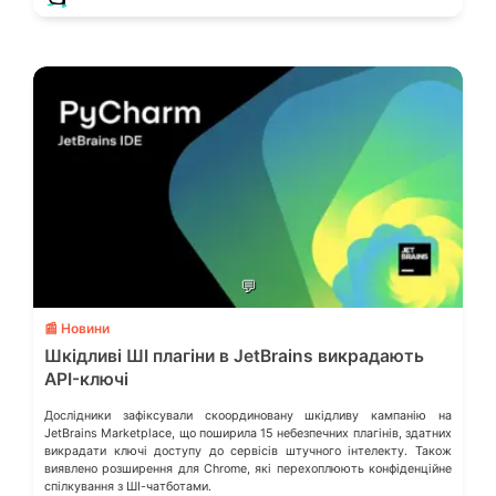
💬
📰 Новини
Шкідливі ШІ плагіни в JetBrains викрадають
API-ключі
Дослідники зафіксували скоординовану шкідливу кампанію на
JetBrains Marketplace, що поширила 15 небезпечних плагінів, здатних
викрадати ключі доступу до сервісів штучного інтелекту. Також
виявлено розширення для Chrome, які перехоплюють конфіденційне
спілкування з ШІ-чатботами.