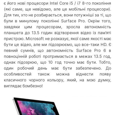
є його нові процесори Intel Core i5 / i7 8-го покоління
(які саме, ще невідомо, але це мобільні процесори).
Для тих, хто не розбирається, вони потужніші за ті, що
були в минулому поколінні Surface Pro. Окрім того,
завдяки цим процесорам, зросла автономність
планшета до 13.5 годин відтворення відео із пам’яті
пристрою. Microsoft не розказує, якої саме якості має
бути це відео, але ми підозрюємо, що все-таки HD. Є
певний сумнів, що автономність Surface Pro 6 в
повноцінній роботі протримається в межах 13.5 год,
однак підозрюю, що 10 год точно має бути. Тобто,
один робочий день має бути забезпечено. До
особливостей також можна віднести появу
класичного чорного кольору, який, на мою думку,
виглядає бомбезно!