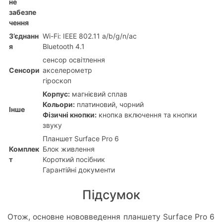
не
забезпе
чення
З’єднанн
Wi-Fi: IEEE 802.11 a/b/g/n/ac
я
Bluetooth 4.1
сенсор освітлення
Сенсори
акселерометр
гіроскоп
Корпус:
магнієвий сплав
Кольори:
платиновий, чорний
Інше
Фізичні кнопки:
кнопка включення та кнопки
звуку
Планшет Surface Pro 6
Комплек
Блок живлення
т
Короткий посібник
Гарантійні документи
Підсумок
Отож, основне нововведення планшету Surface Pro 6