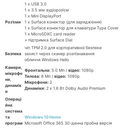
1 x USB 3.0
1 х 3.5 мм аудіороз’єм
1 х Mini DisplayPort
Роз’єми
1 x Surface конектор (для зарядження)
1 х Surface конектор для клавіатури Type Cover
1 х MicroSDXC card reader
+ підтримка Surface Dial
чіп TPM 2.0 для корпоративної безпеки
Безпека
захист через сканер розпізнавання
обличчя Windows Hello
Камери,
Фронтальна:
5.0 Мп /
відео:
1080p
мікрофо
Тилова:
8 Мп /
відео:
1080p
ни,
Мікрофони:
2
динамік
Динаміки:
2 х 1.6 Вт Dolby Audio Premium
и
Операці
йна
система
та
Windows 10 Home
програм
Microsoft Office 365 30-денна пробна версія