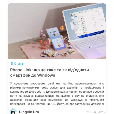
💬
📄 Статті
Phone Link: що це таке та як підʼєднати
смартфон до Windows
У сучасному цифровому світі ми постійно перемикаємося між
різними пристроями: смартфоном для дзвінків та повідомлень і
компʼютером для роботи. Це перемикання часто перериває робочий
потік та змушує відволікатися. На щастя, є зручне рішення, яке
дозволяє обʼєднати ваш компʼютер на Windows із мобільним
пристроєм, чи то Android, чи iOS. Йдеться про застосунок Звʼязок зі
смартфоном (Phone Link) від Microsoft, що перетворює ваш ПК на
Pingvin Pro
21 Лип, 2026
своєрідний «міст» до функцій смартфона.