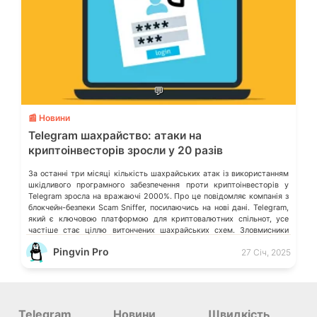
💬
📰 Новини
Telegram шахрайство: атаки на
криптоінвесторів зросли у 20 разів
За останні три місяці кількість шахрайських атак із використанням
шкідливого програмного забезпечення проти криптоінвесторів у
Telegram зросла на вражаючі 2000%. Про це повідомляє компанія з
блокчейн-безпеки Scam Sniffer, посилаючись на нові дані. Telegram,
який є ключовою платформою для криптовалютних спільнот, усе
частіше стає ціллю витончених шахрайських схем. Зловмисники
почали активно використовувати нові методи, які перевершують […]
Pingvin Pro
27 Січ, 2025
Telegram
Новини
Швидкість