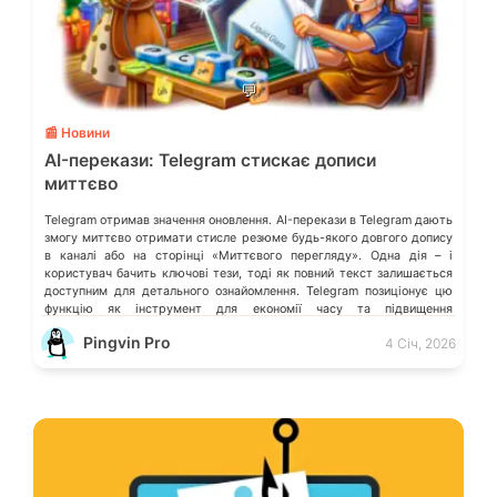
💬
📰 Новини
AI-перекази: Telegram стискає дописи
миттєво
Telegram отримав значення оновлення. AI-перекази в Telegram дають
змогу миттєво отримати стисле резюме будь-якого довгого допису
в каналі або на сторінці «Миттєвого перегляду». Одна дія – і
користувач бачить ключові тези, тоді як повний текст залишається
доступним для детального ознайомлення. Telegram позиціонує цю
функцію як інструмент для економії часу та підвищення
продуктивності. Вона корисна редакторам […]
Pingvin Pro
4 Січ, 2026