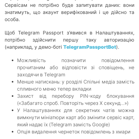
Сервісам не потрібно буде запитувати даних: вони
знатимуть, що акаунт верифікований і це дійсно та
особа.
Щоб Telegram Passport з’явився в Налаштуваннях,
потрібно здійснити першу таку авторизацію
(наприклад, у демо-боті
TelegramPassportBot
).
Можливість позначити повідомлення
прочитаним або відповісти зі сповіщень, не
заходячи в Telegram
Менше натискань: у розділі Спільні медіа замість
спливного меню тепер вкладки
Захист від перебору PIN-коду блокування
(«Забагато спроб. Повторіть через X секунд…»)
У Налаштуваннях для секретних чатів можна
вимкнути мініатюри карт або змінити сервіс карт,
який надає їх (Telegram замість Google)
Опція видалення чернеток повідомлень з хмари