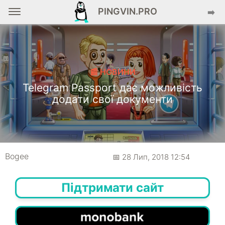
PINGVIN.PRO
➡️
📰 НОВИНИ
Telegram Passport дає можливість
додати свої документи
Bogee
📅 28 Лип, 2018 12:54
Підтримати сайт