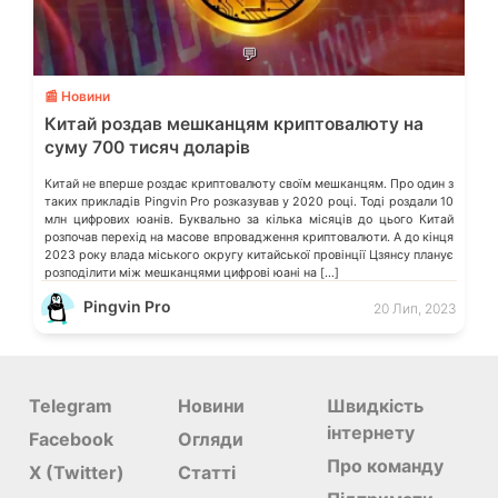
💬
📰 Новини
Китай роздав мешканцям криптовалюту на
суму 700 тисяч доларів
Китай не вперше роздає криптовалюту своїм мешканцям. Про один з
таких прикладів Pingvin Pro розказував у 2020 році. Тоді роздали 10
млн цифрових юанів. Буквально за кілька місяців до цього Китай
розпочав перехід на масове впровадження криптовалюти. А до кінця
2023 року влада міського округу китайської провінції Цзянсу планує
розподілити між мешканцями цифрові юані на […]
Pingvin Pro
20 Лип, 2023
Telegram
Новини
Швидкість
інтернету
Facebook
Огляди
Про команду
X (Twitter)
Статті