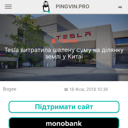
PINGVIN.PRO
➡️
📰 НОВИНИ
Tesla витратила шалену суму на ділянку
землі у Китаї
Bogee
📅 18 Жов, 2018 10:36
Підтримати сайт