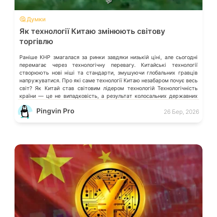
💬
🤔 Думки
Як технології Китаю змінюють світову
торгівлю
Раніше КНР змагалася за ринки завдяки низькій ціні, але сьогодні
перемагає через технологічну перевагу. Китайські технології
створюють нові ніші та стандарти, змушуючи глобальних гравців
напружуватися. Про які саме технології Китаю незабаром почує весь
світ? Як Китай став світовим лідером технологій Технологічність
країни — це не випадковість, а результат колосальних державних
інвестицій, жорсткого протекціонізму та здатності […]
Pingvin Pro
26 Бер, 2026