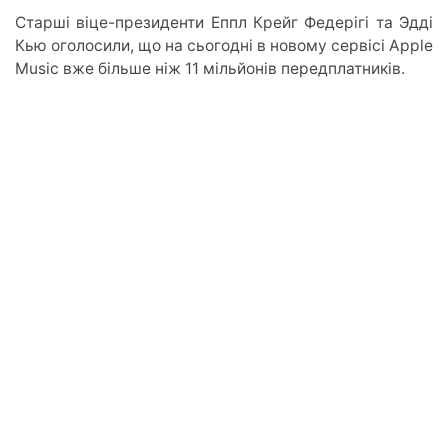
Старші віце-президенти
Еппл
Крейг
Федерігі
та
Эдді
Кью
оголосили, що на сьогодні в новому сервісі Apple
Music вже більше ніж 11 мільйонів передплатників.