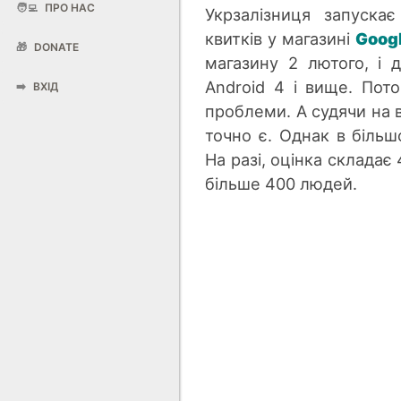
🧑‍💻
ПРО НАС
Укрзалізниця запуска
квитків у магазині
Googl
🎁
DONATE
магазину 2 лютого, і 
Android 4 і вище. Пото
➡️
ВХІД
проблеми. А судячи на в
точно є. Однак в біль
На разі, оцінка складає
більше 400 людей.