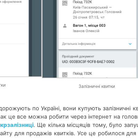
тки
Залізничні квитки
орожують по Україні, вони купують залізничні к
днак це все можна робити через інтернет на голо
крзалізниці
. Ще кілька місцяців тому, було зап
айту для продажів квитків. Усе це робилося для 