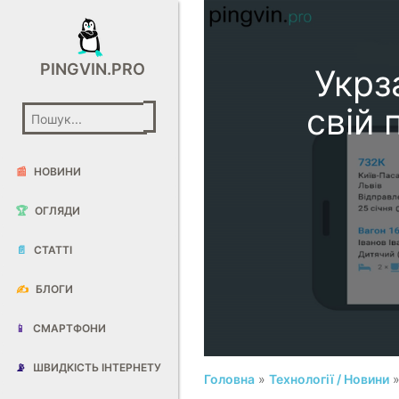
PINGVIN.PRO
Укрз
свій
📰
НОВИНИ
🏆
ОГЛЯДИ
📄
СТАТТІ
✍️
БЛОГИ
📱
СМАРТФОНИ
📡
ШВИДКІСТЬ ІНТЕРНЕТУ
Головна
»
Технології / Новини
»