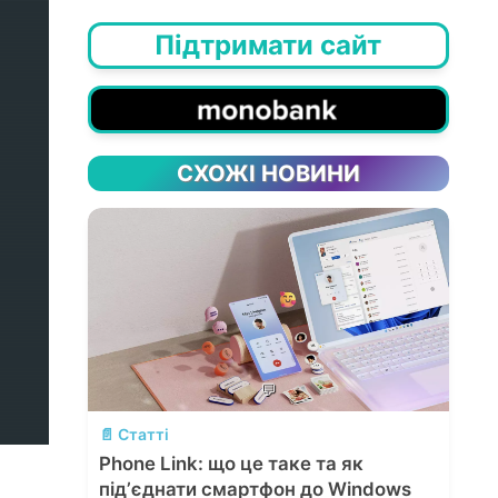
Підтримати сайт
СХОЖІ НОВИНИ
💬
📄 Статті
Phone Link: що це таке та як
підʼєднати смартфон до Windows