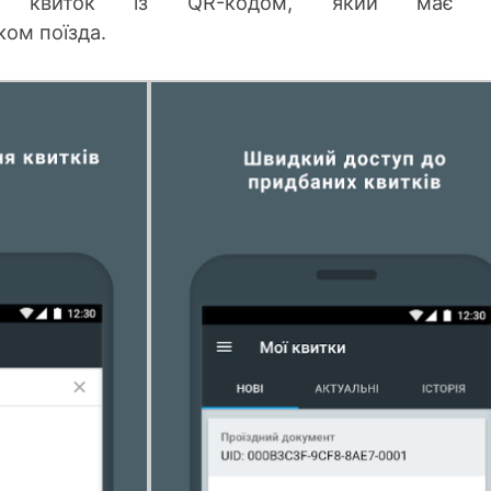
 квиток із QR-кодом, який має 
ком поїзда.