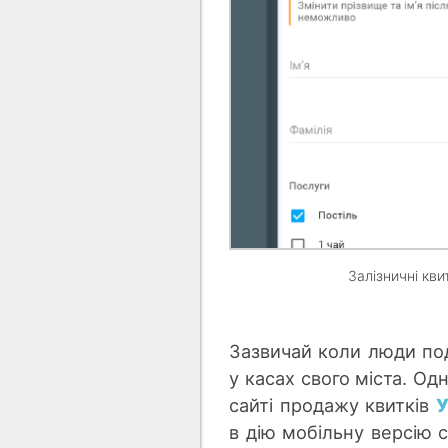
Залізничні кви
Зазвичай коли люди под
у касах свого міста. О
сайті продажу квитків
У
в дію мобільну версію с