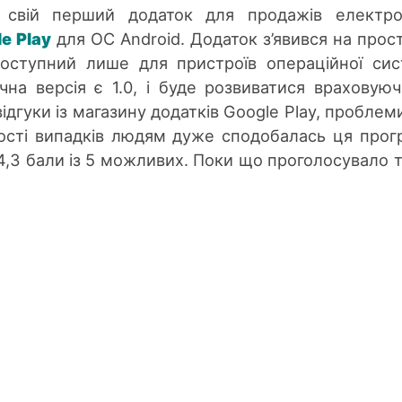
є свій перший додаток для продажів електр
e Play
для ОС Android. Додаток з’явився на прос
доступний лише для пристроїв операційної си
чна версія є 1.0, і буде розвиватися враховуюч
ідгуки із магазину додатків Google Play, проблем
шості випадків людям дуже сподобалась ця прог
 4,3 бали із 5 можливих. Поки що проголосувало 