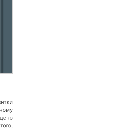
витки
вному
ущено
того,