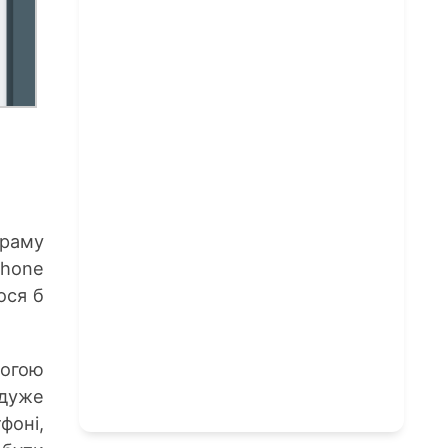
граму
Phone
ося б
могою
 дуже
фоні,