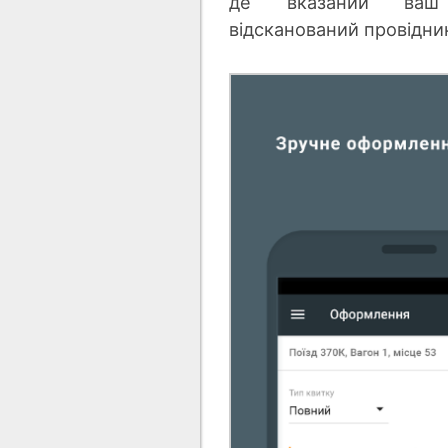
де вказаний ваш
відсканований провідни