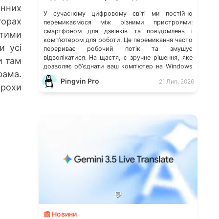
онних
У сучасному цифровому світі ми постійно
торах
перемикаємося між різними пристроями:
смартфоном для дзвінків та повідомлень і
стими
компʼютером для роботи. Це перемикання часто
и усі
перериває робочий потік та змушує
відволікатися. На щастя, є зручне рішення, яке
и там
дозволяє обʼєднати ваш компʼютер на Windows
рама.
із мобільним пристроєм, чи то Android, чи iOS.
Pingvin Pro
21 Лип, 2026
Йдеться про застосунок Звʼязок зі смартфоном
трохи
(Phone Link) від Microsoft, що перетворює ваш
ПК на своєрідний «міст» до функцій смартфона.
💬
📰 Новини