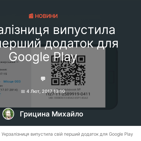
📰 НОВИНИ
алiзниця випустила
 перший додаток для
Google Play
💬
📅 4 Лют, 2017 13:10
Грицина Михайло
 Укрзалiзниця випустила свій перший додаток для Google Play