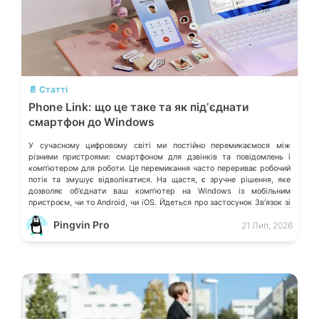
💬
📄 Статті
Phone Link: що це таке та як підʼєднати
смартфон до Windows
У сучасному цифровому світі ми постійно перемикаємося між
різними пристроями: смартфоном для дзвінків та повідомлень і
компʼютером для роботи. Це перемикання часто перериває робочий
потік та змушує відволікатися. На щастя, є зручне рішення, яке
дозволяє обʼєднати ваш компʼютер на Windows із мобільним
пристроєм, чи то Android, чи iOS. Йдеться про застосунок Звʼязок зі
смартфоном (Phone Link) від Microsoft, що перетворює ваш ПК на
Pingvin Pro
21 Лип, 2026
своєрідний «міст» до функцій смартфона.