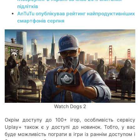
підлітків
AnTuTu опублікував рейтинг найпродуктивніших
смартфонів серпня
Watch Dogs 2
Окрім доступу до 100+ ігор, особливість сервісу
Uplay+ також є у доступі до новинок. Тобто, у вас
буде можливість пограти в ігри із раннім доступом і