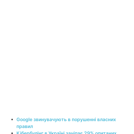
Google звинувачують в порушенні власних
правил
Кібербулінг в Україні зачіпає 29% опитаних