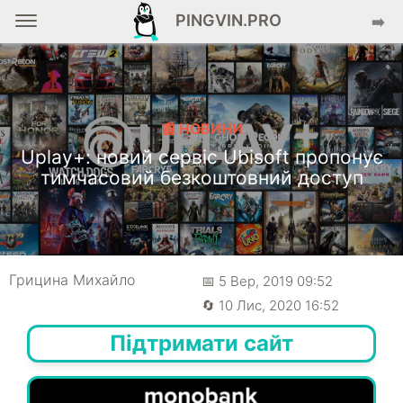
PINGVIN.PRO
➡️
📰 НОВИНИ
Uplay+: новий сервіс Ubisoft пропонує
тимчасовий безкоштовний доступ
Грицина Михайло
📅 5 Вер, 2019 09:52
🔄 10 Лис, 2020 16:52
Підтримати сайт