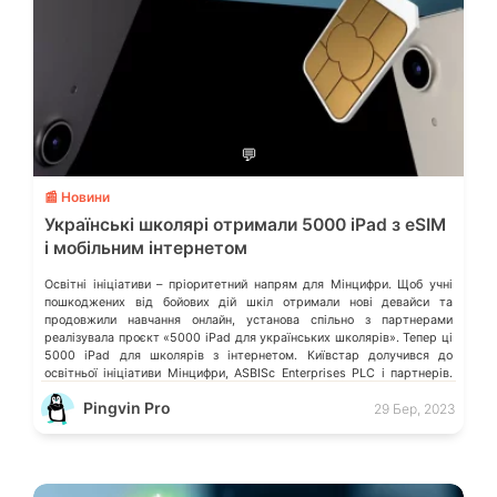
💬
📰 Новини
Українські школярі отримали 5000 iPad з eSIM
і мобільним інтернетом
Освітні ініціативи – пріоритетний напрям для Мінцифри. Щоб учні
пошкоджених від бойових дій шкіл отримали нові девайси та
продовжили навчання онлайн, установа спільно з партнерами
реалізувала проєкт «5000 iPad для українських школярів». Тепер ці
5000 iPad для школярів з інтернетом. Київстар долучився до
освітньої ініціативи Мінцифри, ASBISc Enterprises PLC і партнерів.
eSIM: що це таке? […]
Pingvin Pro
29 Бер, 2023