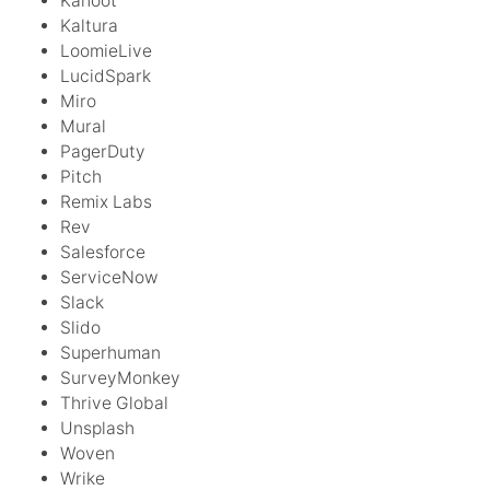
Kahoot
Kaltura
LoomieLive
LucidSpark
Miro
Mural
PagerDuty
Pitch
Remix Labs
Rev
Salesforce
ServiceNow
Slack
Slido
Superhuman
SurveyMonkey
Thrive Global
Unsplash
Woven
Wrike