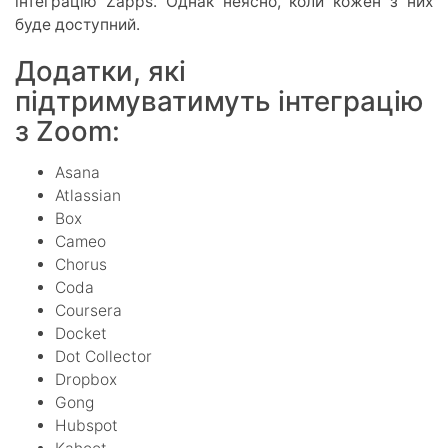
інтеграцію Zapps. Однак неясно, коли кожен з них
буде доступний.
Додатки, які
підтримуватимуть інтеграцію
з Zoom:
Asana
Atlassian
Box
Cameo
Chorus
Coda
Coursera
Docket
Dot Collector
Dropbox
Gong
Hubspot