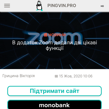
PINGVIN.PRO
➡️
📰 НОВИНИ
В додаток Zoom додали дві цікаві
функції
Грицина Вікторія
📅 15 Жов, 2020 10:06
Підтримати сайт