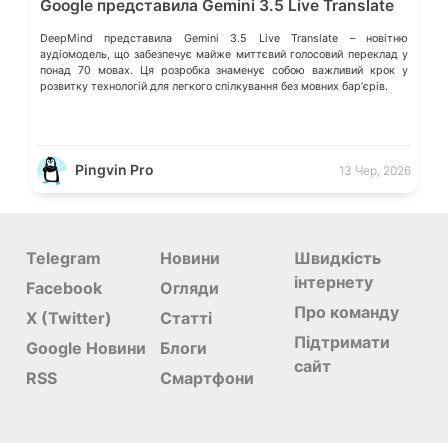
Google представила Gemini 3.5 Live Translate
DeepMind представила Gemini 3.5 Live Translate – новітню
аудіомодель, що забезпечує майже миттєвий голосовий переклад у
понад 70 мовах. Ця розробка знаменує собою важливий крок у
розвитку технологій для легкого спілкування без мовних барʼєрів.
Pingvin Pro
13 Чер, 2026
Telegram
Новини
Швидкість
інтернету
Facebook
Огляди
Про команду
X (Twitter)
Статті
Підтримати
Google Новини
Блоги
сайт
RSS
Смартфони