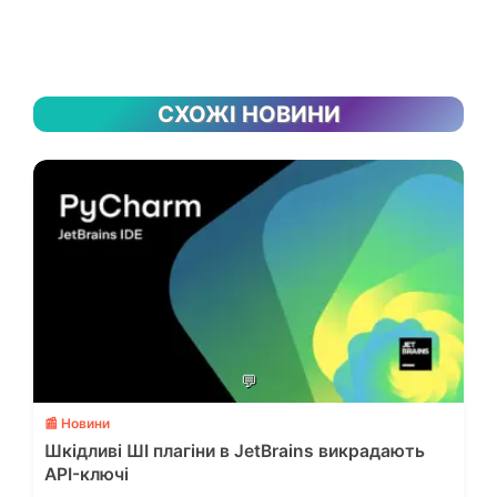
СХОЖІ НОВИНИ
💬
📰 Новини
Шкідливі ШІ плагіни в JetBrains викрадають
API-ключі