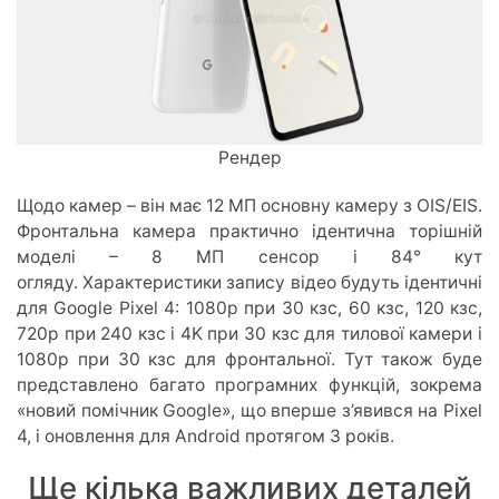
Рендер
Щодо камер – він має 12 МП основну камеру з OIS/EIS.
Фронтальна камера практично ідентична торішній
моделі – 8 МП сенсор і 84° кут
огляду. Характеристики запису відео будуть ідентичні
для Google Pixel 4: 1080p при 30 кзс, 60 кзс, 120 кзс,
720p при 240 кзс і 4K при 30 кзс для тилової камери і
1080p при 30 кзс для фронтальної. Тут також буде
представлено багато програмних функцій, зокрема
«новий помічник Google», що вперше з’явився на Pixel
4, і оновлення для Android протягом 3 років.
Ще кілька важливих деталей