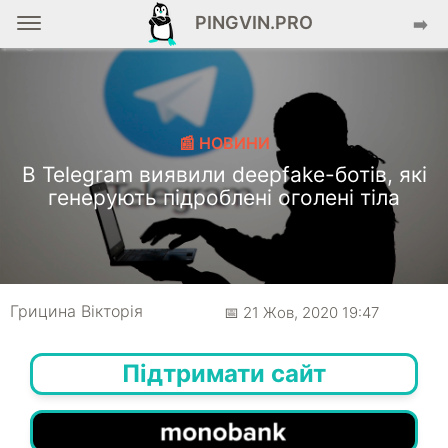
PINGVIN.PRO
➡️
📰 НОВИНИ
В Telegram виявили deepfake-ботів, які
генерують підроблені оголені тіла
Грицина Вікторія
📅 21 Жов, 2020 19:47
Підтримати сайт