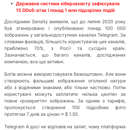
Державна система кіберзахисту зафіксувала
15 DDoS-атак і понад 1 млн підозрілих подій
Дослідники Sensity виявили, що до липня 2020 року
був згенеровано і опубліковано понад 100 000
зображень у загальнодоступних каналах Telegram. За
словами фахівців, більшість користувачів цих каналів,
приблизно 70%, з Росії та сусідніх країн.
Зазначається, що багато каналів, досліджених
компанією, все ще активні.
Ботів можна використовувати безкоштовно. Але вони
створюють фальшиві зображення оголеної натури
або з водяними знаками, або тільки частково. Потім
користувачі можуть заплатити «кілька центів» за
повне «розкриття» зображень. За одним з тарифів,
пропонується створення 100 підробних фото
протягом 7 днів за ціною ≈ $ 1.30.
Telegram й досі не відповів на запит, чому платформа