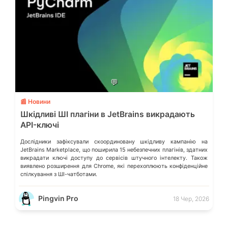
💬
📰 Новини
Шкідливі ШІ плагіни в JetBrains викрадають
API-ключі
Дослідники зафіксували скоординовану шкідливу кампанію на
JetBrains Marketplace, що поширила 15 небезпечних плагінів, здатних
викрадати ключі доступу до сервісів штучного інтелекту. Також
виявлено розширення для Chrome, які перехоплюють конфіденційне
спілкування з ШІ-чатботами.
Pingvin Pro
18 Чер, 2026