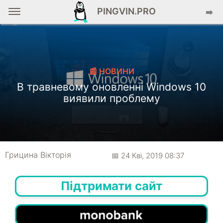
PINGVIN.PRO
➡️
📰 НОВИНИ
В травневому оновленні Windows 10
виявили проблему
Грицина Вікторія
📅 24 Кві, 2019 08:37
Підтримати сайт