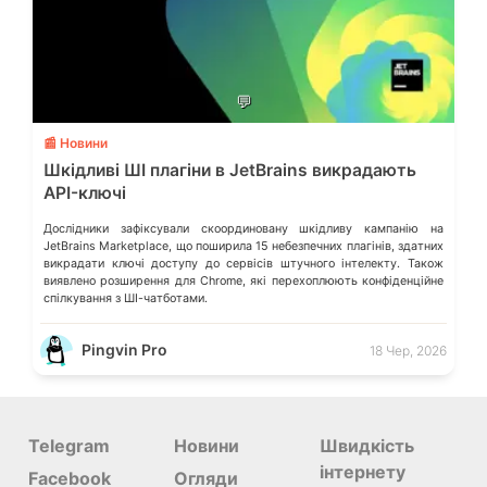
💬
📰 Новини
Шкідливі ШІ плагіни в JetBrains викрадають
API-ключі
Дослідники зафіксували скоординовану шкідливу кампанію на
JetBrains Marketplace, що поширила 15 небезпечних плагінів, здатних
викрадати ключі доступу до сервісів штучного інтелекту. Також
виявлено розширення для Chrome, які перехоплюють конфіденційне
спілкування з ШІ-чатботами.
Pingvin Pro
18 Чер, 2026
Telegram
Новини
Швидкість
інтернету
Facebook
Огляди