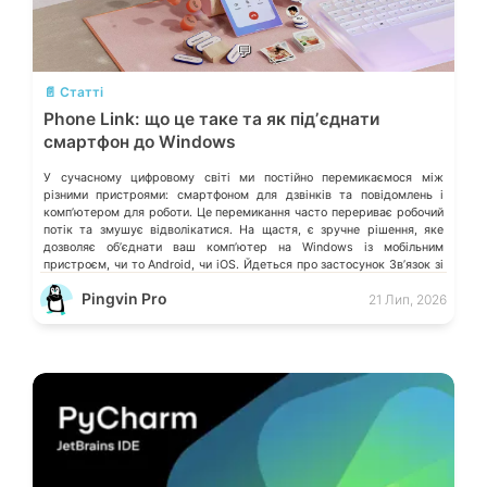
💬
📄 Статті
Phone Link: що це таке та як підʼєднати
смартфон до Windows
У сучасному цифровому світі ми постійно перемикаємося між
різними пристроями: смартфоном для дзвінків та повідомлень і
компʼютером для роботи. Це перемикання часто перериває робочий
потік та змушує відволікатися. На щастя, є зручне рішення, яке
дозволяє обʼєднати ваш компʼютер на Windows із мобільним
пристроєм, чи то Android, чи iOS. Йдеться про застосунок Звʼязок зі
смартфоном (Phone Link) від Microsoft, що перетворює ваш ПК на
Pingvin Pro
21 Лип, 2026
своєрідний «міст» до функцій смартфона.