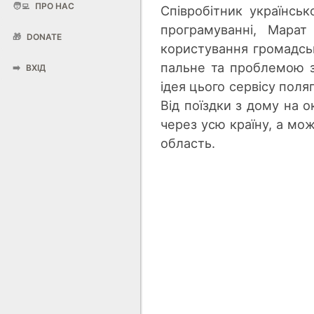
🧑‍💻
ПРО НАС
Співробітник українськ
програмуванні, Мара
🎁
DONATE
користування громадсь
пальне та проблемою з
➡️
ВХІД
ідея цього сервісу поля
Від поїздки з дому на о
через усю країну, а мож
область.