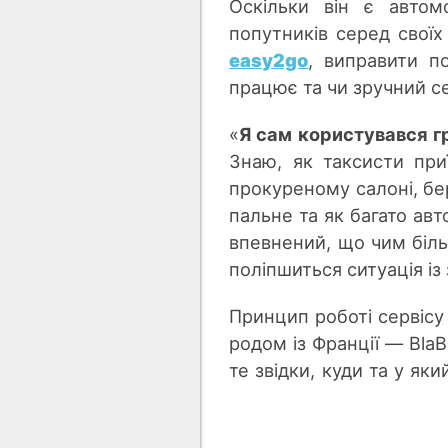
Оскільки він є автом
попутників серед свої
easy2go
, виправити п
працює та чи зручний се
«
Я сам користувався г
Знаю, як таксисти при
прокуреному салоні, бер
пальне та як багато авт
впевнений, що чим біл
поліпшиться ситуація із
Принцип роботі сервісу
родом із Франції — BlaB
те звідки, куди та у яки