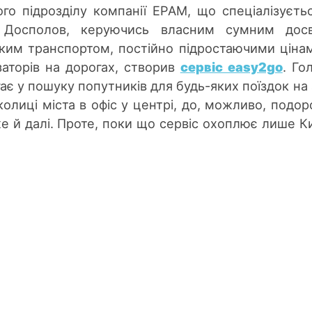
ого підрозділу компанії EPAM, що спеціалізуєть
т Досполов, керуючись власним сумним досв
ким транспортом, постійно підростаючими ціна
аторів на дорогах, створив
сервіс easy2go
. Го
гає у пошуку попутників для будь-яких поїздок на 
колиці міста в офіс у центрі, до, можливо, подо
е й далі. Проте, поки що сервіс охоплює лише Ки