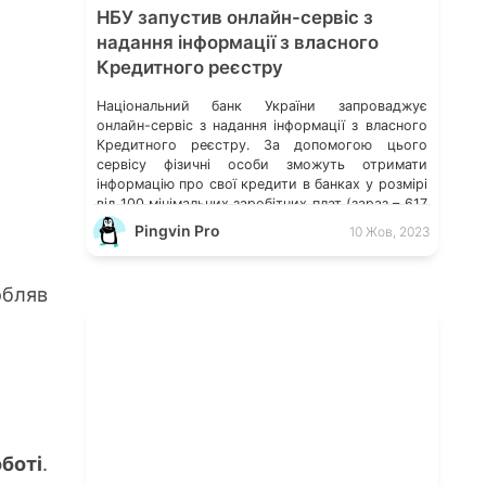
НБУ запустив онлайн-сервіс з
надання інформації з власного
Кредитного реєстру
Національний банк України запроваджує
онлайн-сервіс з надання інформації з власного
Кредитного реєстру. За допомогою цього
сервісу фізичні особи зможуть отримати
інформацію про свої кредити в банках у розмірі
від 100 мінімальних заробітних плат (зараз – 617
тис. грн). Відповідно до чинного законодавства
Pingvin Pro
10 Жов, 2023
України послуга надається фізичним особам
безкоштовно. Як повернути помилково
надіслані гроші на карту […]
бляв
боті
.