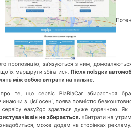
о.
Потен
го пропозицію, зв’язуються з ним, домовляютьс
якщо їх маршрути збігатися.
Після поїздки автомоб
ілять між собою витрати на пальне.
про те, що сервіс BlaBlaCar збирається бр
чинаючи з цієї осені, поява повністю безкоштовно
о сервісу easy2go здається дуже доречною. Як
ристувачів він не збирається.
«Витрати на утри
 знадобиться, може додам на сторінках рекламу