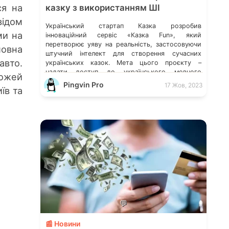
ся на
казку з використанням ШІ
ідом
Український стартап Казка розробив
ми на
інноваційний сервіс «Казка Fun», який
перетворює уяву на реальність, застосовуючи
ловна
штучний інтелект для створення сучасних
авто.
українських казок. Мета цього проєкту –
надати доступ до українського мовного
рожей
контексту та зробити читання більш
Pingvin Pro
17 Жов, 2023
їв та
привабливим для дітей та їхніх батьків. Як
користуватися Google Bard: 10 варіантів
застосування Штучний інтелект, потенційно,
зможе змінити хід війни […]
💬
📰 Новини