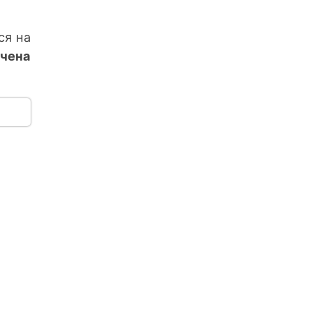
ся на
чена