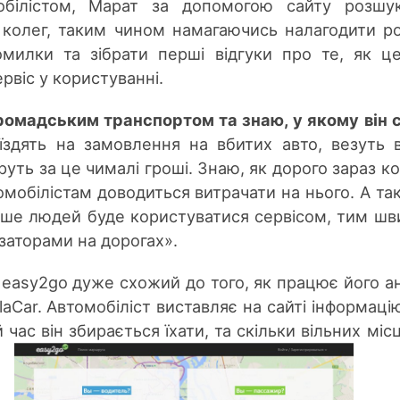
обілістом, Марат за допомогою сайту розшу
х колег, таким чином намагаючись налагодити р
омилки та зібрати перші відгуки про те, як ц
рвіс у користуванні.
ромадським транспортом та знаю, у якому він с
їздять на замовлення на вбитих авто, везуть 
уть за це чималі гроші. Знаю, як дорого зараз к
омобілістам доводиться витрачати на нього. А та
ьше людей буде користуватися сервісом, тим ш
 заторами на дорогах».
 easy2go дуже схожий до того, як працює його а
laCar. Автомобіліст виставляє на сайті інформаці
й час він збирається їхати, та скільки вільних місц