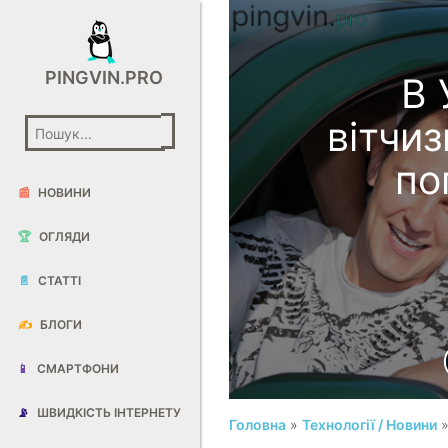
PINGVIN.PRO
В 
вітчи
по
📰
НОВИНИ
🏆
ОГЛЯДИ
📄
СТАТТІ
✍️
БЛОГИ
📱
СМАРТФОНИ
📡
ШВИДКІСТЬ ІНТЕРНЕТУ
Головна
»
Технології / Новини
»