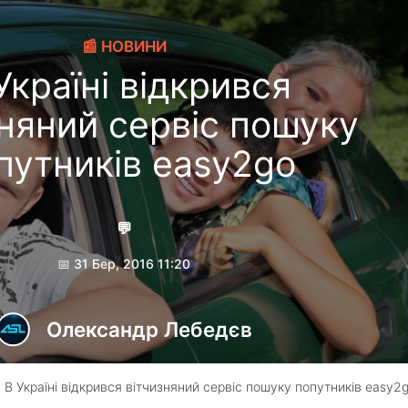
📰 НОВИНИ
Україні відкрився
зняний сервіс пошуку
путників easy2go
💬
📅 31 Бер, 2016 11:20
Олександр Лебедєв
 В Україні відкрився вітчизняний сервіс пошуку попутників easy2