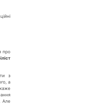
ційні
я про
іліст
ати з
го, а
 каже
мання
. Але