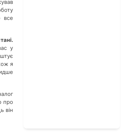
кував
оботу
е все
тані.
вас у
оштує
кож я
видше
налог
ю про
ь він