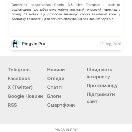
DeepMind представила Gemini 3.5 Live Translate – новітню
аудіомодель, що забезпечує майже миттєвий голосовий переклад у
понад 70 мовах. Ця розробка знаменує собою важливий крок у
розвитку технологій для легкого спілкування без мовних барʼєрів.
Pingvin Pro
13 Чер, 2026
Telegram
Новини
Швидкість
інтернету
Facebook
Огляди
Про команду
X (Twitter)
Статті
Підтримати
Google Новини
Блоги
сайт
RSS
Смартфони
PINGVIN.PRO