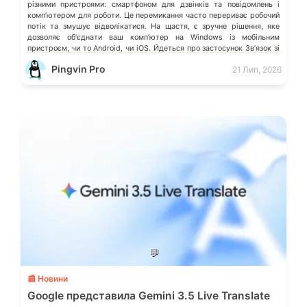
різними пристроями: смартфоном для дзвінків та повідомлень і
компʼютером для роботи. Це перемикання часто перериває робочий
потік та змушує відволікатися. На щастя, є зручне рішення, яке
дозволяє обʼєднати ваш компʼютер на Windows із мобільним
пристроєм, чи то Android, чи iOS. Йдеться про застосунок Звʼязок зі
смартфоном (Phone Link) від Microsoft, що перетворює ваш ПК на
Pingvin Pro
21 Лип, 2026
своєрідний «міст» до функцій смартфона.
💬
📰 Новини
Google представила Gemini 3.5 Live Translate