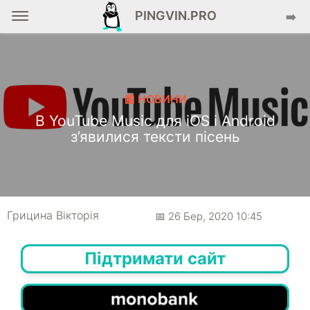
PINGVIN.PRO
➡️
📰 НОВИНИ
В YouTube Music для iOS і Android
з’явилися тексти пісень
Грицина Вікторія
📅 26 Бер, 2020 10:45
Підтримати сайт