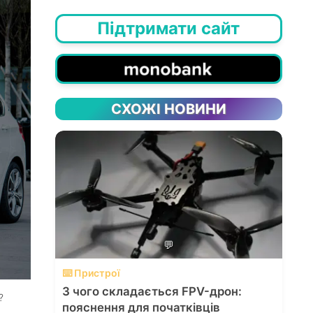
Підтримати сайт
СХОЖІ НОВИНИ
💬
⌨️ Пристрої
З чого складається FPV-дрон:
?
пояснення для початківців