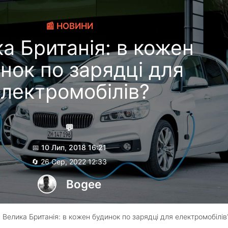
📰 НОВИНИ
а Британія: в кожен
нок по зарядці для
лектромобілів?
💬
📅 10 Лип, 2018 16:21
🔄 26 Сер, 2022 12:33
Bogee
 Велика Британія: в кожен будинок по зарядці для електромобілів