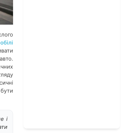
слого
обілі
ивати
авто.
ичних
гляду
сичні
 бути
е і
ати