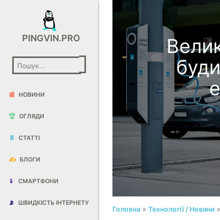
PINGVIN.PRO
Велик
буди
е
📰
НОВИНИ
🏆
ОГЛЯДИ
📄
СТАТТІ
✍️
БЛОГИ
📱
СМАРТФОНИ
📡
ШВИДКІСТЬ ІНТЕРНЕТУ
Головна
»
Технології / Новини
»