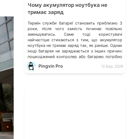
Чому акумулятор ноутбука не
тримає заряд
Термін служби батареї становить приблизно 3
роки, після чого ємність починає повільно
зменшуватись. Саме тоді користувачі
найчастіше стикаються з тим, що акумулятор
ноутбука не тримає заряд так, як раніше. Однак
іноді батарея не заряджається з інших причин:
пошкоджений контролер або батарею потрібно
замінити. У цій публікації ми детально
Pingvin Pro
12 Бер, 2026
розглянемо всі можливі причини того, чому
ваш […]