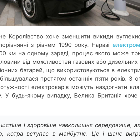
не Королівство хоче зменшити викиди вуглеки
 порівнянні з рівнем 1990 року. Наразі
електром
0 км на одному заряді, процес якого може тр
ловини від можливостей газових або дизельних 
-іонних батарей, що використовуються в електр
більшувалася протягом останніх п’яти років. З о
потужності електрокарів можуть наздогнати кла
. У будь-якому випадку, Велика Британія хоче
чистіше і здоровіше навколишнє середовище, ал
а, котра вступає в майбутнє. Це і шанс вигр