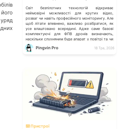
білів
Світ безпілотних технологій відкриває
 його
неймовірні можливості для крутих відео,
розваг чи навіть професійного моніторингу. Але
 уряд
щоб літати впевнено, важливо розібратися, як
ядних
усе влаштовано всередині. Адже саме базові
комплектуючі для ФПВ дронів визначають,
наскільки слухняним буде апарат у повітрі та чи
не зникне сигнал у найвідповідальніший момент.
Pingvin Pro
18 Тра, 2026
Технічна грамотність – це не просто теорія, а
ваш […]
💬
⌨️ Пристрої