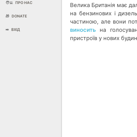
🧑‍💻
ПРО НАС
Велика Британія має да
на бензинових і дизель
🎁
DONATE
частиною, але вони пот
виносить
на голосуван
➡️
ВХІД
пристроїв у нових будин