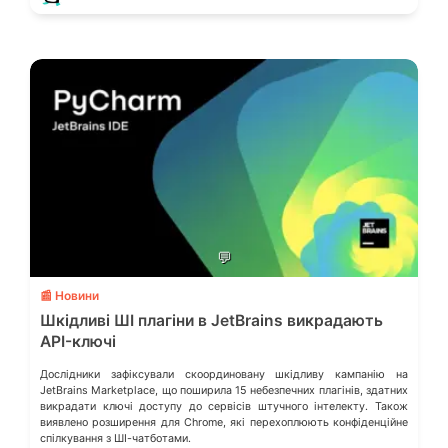
💬
📰 Новини
Шкідливі ШІ плагіни в JetBrains викрадають
API-ключі
Дослідники зафіксували скоординовану шкідливу кампанію на
JetBrains Marketplace, що поширила 15 небезпечних плагінів, здатних
викрадати ключі доступу до сервісів штучного інтелекту. Також
виявлено розширення для Chrome, які перехоплюють конфіденційне
спілкування з ШІ-чатботами.