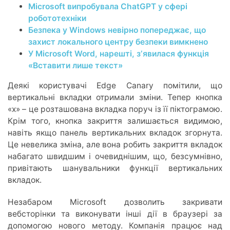
Microsoft випробувала ChatGPT у сфері
робототехніки
Безпека у Windows невірно попереджає, що
захист локального центру безпеки вимкнено
У Microsoft Word, нарешті, зʼявилася функція
«Вставити лише текст»
Деякі користувачі Edge Canary помітили, що
вертикальні вкладки отримали зміни. Тепер кнопка
«x» – це розташована вкладка поруч із її піктограмою.
Крім того, кнопка закриття залишається видимою,
навіть якщо панель вертикальних вкладок згорнута.
Це невелика зміна, але вона робить закриття вкладок
набагато швидшим і очевиднішим, що, безсумнівно,
привітають шанувальники функції вертикальних
вкладок.
Незабаром Microsoft дозволить закривати
вебсторінки та виконувати інші дії в браузері за
допомогою нового методу. Компанія працює над