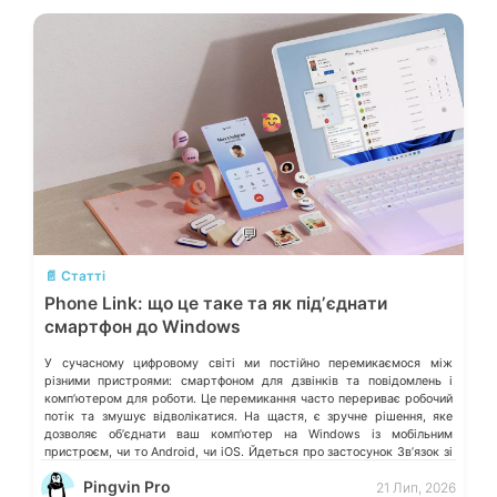
💬
📄 Статті
Phone Link: що це таке та як підʼєднати
смартфон до Windows
У сучасному цифровому світі ми постійно перемикаємося між
різними пристроями: смартфоном для дзвінків та повідомлень і
компʼютером для роботи. Це перемикання часто перериває робочий
потік та змушує відволікатися. На щастя, є зручне рішення, яке
дозволяє обʼєднати ваш компʼютер на Windows із мобільним
пристроєм, чи то Android, чи iOS. Йдеться про застосунок Звʼязок зі
смартфоном (Phone Link) від Microsoft, що перетворює ваш ПК на
Pingvin Pro
21 Лип, 2026
своєрідний «міст» до функцій смартфона.