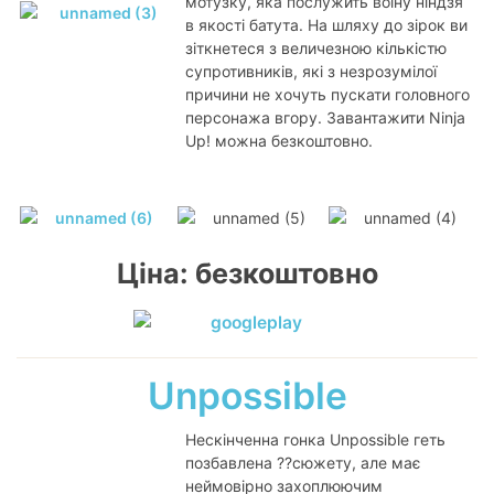
мотузку, яка послужить воїну ніндзя
в якості батута. На шляху до зірок ви
зіткнетеся з величезною кількістю
супротивників, які з незрозумілої
причини не хочуть пускати головного
персонажа вгору. Завантажити Ninja
Up! можна безкоштовно.
Ціна: безкоштовно
Unpossible
Нескінченна гонка Unpossible геть
позбавлена ??сюжету, але має
неймовірно захоплюючим