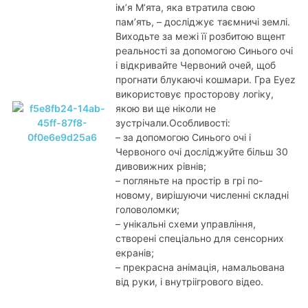
ім’я М’ята, яка втратила свою
пам’ять, – досліджує таємничі землі.
Виходьте за межі її розбитою вщент
реальності за допомогою Синього очі
і відкривайте Червоний очей, щоб
прогнати блукаючі кошмари. Гра Eyez
використовує просторову логіку,
якою ви ще ніколи не
зустрічали.Особливості:
– за допомогою Синього очі і
Червоного очі досліджуйте більш 30
дивовижних рівнів;
– погляньте на простір в грі по-
новому, вирішуючи численні складні
головоломки;
– унікальні схеми управління,
створені спеціально для сенсорних
екранів;
– прекрасна анімація, намальована
від руки, і внутріігрового відео.