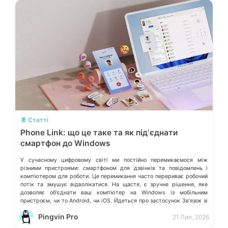
💬
📄 Статті
Phone Link: що це таке та як підʼєднати
смартфон до Windows
У сучасному цифровому світі ми постійно перемикаємося між
різними пристроями: смартфоном для дзвінків та повідомлень і
компʼютером для роботи. Це перемикання часто перериває робочий
потік та змушує відволікатися. На щастя, є зручне рішення, яке
дозволяє обʼєднати ваш компʼютер на Windows із мобільним
пристроєм, чи то Android, чи iOS. Йдеться про застосунок Звʼязок зі
смартфоном (Phone Link) від Microsoft, що перетворює ваш ПК на
Pingvin Pro
21 Лип, 2026
своєрідний «міст» до функцій смартфона.