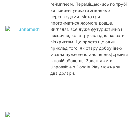
геймплеєм. Переміщаючись по трубі,
ви повинні уникати зіткнень з
перешкодами. Мета гри –
протриматися якомога довше.
Виглядає все дуже футуристично і
незвично, хоча гру складно назвати
відкриттям. Це просто ще один
приклад того, як стару добру ідею
можна дуже непогано переоформити
в новій оболонці. Завантажити
Unpossible з Google Play можна за
два долари.