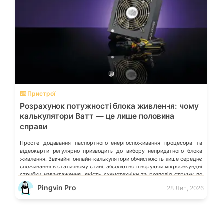
💬
⌨️ Пристрої
Розрахунок потужності блока живлення: чому
калькулятори Ватт — це лише половина
справи
Просте додавання паспортного енергоспоживання процесора та
відеокарти регулярно призводить до вибору непридатного блока
живлення. Звичайні онлайн-калькулятори обчислюють лише середнє
споживання в статичному стані, абсолютно ігноруючи мікросекундні
стрибки навантаження, якість схемотехніки та розподіл струму по
окремих лініях. Розберімо, які технічні параметри насправді
Pingvin Pro
28 Лип, 2026
визначають надійність системи живлення та як правильно підібрати
БЖ із гарантованим запасом міцності. Пікові […]