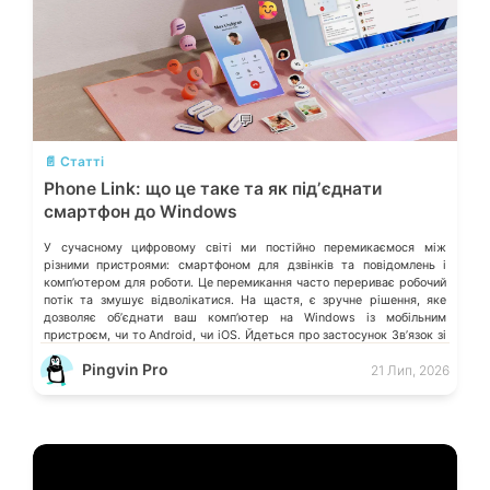
💬
📄 Статті
Phone Link: що це таке та як підʼєднати
смартфон до Windows
У сучасному цифровому світі ми постійно перемикаємося між
різними пристроями: смартфоном для дзвінків та повідомлень і
компʼютером для роботи. Це перемикання часто перериває робочий
потік та змушує відволікатися. На щастя, є зручне рішення, яке
дозволяє обʼєднати ваш компʼютер на Windows із мобільним
пристроєм, чи то Android, чи iOS. Йдеться про застосунок Звʼязок зі
смартфоном (Phone Link) від Microsoft, що перетворює ваш ПК на
Pingvin Pro
21 Лип, 2026
своєрідний «міст» до функцій смартфона.