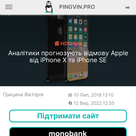
PINGVIN.PRO
➡️
📰 НОВИНИ
Аналітики прогнозують відмову Apple
від iPhone X та iPhone SE
Грицина Вікторія
📅 10 Лип, 2018 13:10
🔄 12 Вер, 2022 12:55
Підтримати сайт