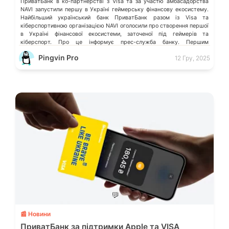
ПриватБанк в ко-партнерстві з Visa та за участю амбасадорства
NAVI запустили першу в Україні геймерську фінансову екосистему.
Найбільший український банк ПриватБанк разом із Visa та
кіберспортивною організацією NAVI оголосили про створення першої
в Україні фінансової екосистеми, заточеної під геймерів та
кіберспорт. Про це інформує прес-служба банку. Першим
елементом майбутньої екосистеми стала колекція діджитал-скінів
Pingvin Pro
12 Гру, 2025
ПриватБанк × […]
💬
📰 Новини
ПриватБанк за підтримки Apple та VISA