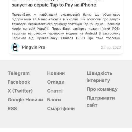
запустив сервіс Tap to Pay на iPhone
ПриватБанк – найбільший український банк, що обслуговує
підприємців та бізнес-клієнтів в Україні. Він оголосив про запуск
технології безконтактного прийому платежів Tap to Pay на iPhone від
Apple по всій Україні. ПриватБанк замінить кожен п’ятий POS-
термінал на сучасну переносну модель на Android В застосунку
Термінал від ПриватБанку зʼявився ПРРО Що таке торговий
еквайринг Fondy і які […]
Pingvin Pro
2 Лис, 2023
Telegram
Новини
Швидкість
інтернету
Facebook
Огляди
Про команду
X (Twitter)
Статті
Підтримати
Google Новини
Блоги
сайт
RSS
Смартфони