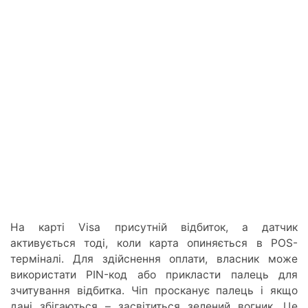
На карті Visa присутній відбиток, а датчик
активується тоді, коли карта опиняється в POS-
терміналі. Для здійснення оплати, власник може
використати PIN-код або прикласти палець для
зчитування відбитка. Чіп просканує палець і якщо
дані збігаються – засвітиться зелений вогник. Це