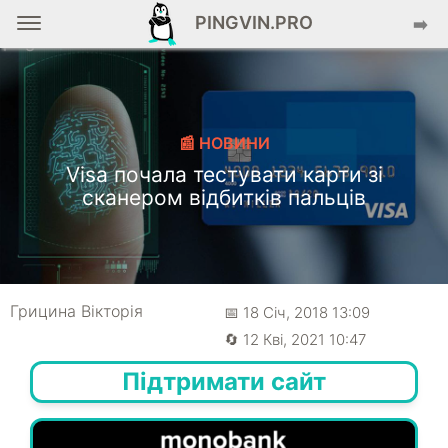
PINGVIN.PRO
➡️
📰 НОВИНИ
Visa почала тестувати карти зі
сканером відбитків пальців
Грицина Вікторія
📅 18 Січ, 2018 13:09
🔄 12 Кві, 2021 10:47
Підтримати сайт