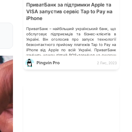
ПриватБанк за підтримки Apple та
VISA запустив сервіс Tap to Pay на
iPhone
ПриватБанк – найбільший український банк, що
обслуговує підприємців та бізнес-клієнтів в
Україні. Він оголосив про запуск технології
безконтактного прийому платежів Tap to Pay на
iPhone від Apple по всій Україні. ПриватБанк
замінить кожен п’ятий POS-термінал на сучасну
переносну модель на Android В застосунку
Pingvin Pro
2 Лис, 2023
Термінал від ПриватБанку зʼявився ПРРО Що
таке торговий еквайринг Fondy і які […]