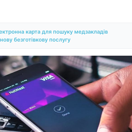
електронна карта для пошуку медзакладів
нову безготівкову послугу