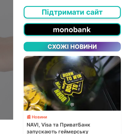
Підтримати сайт
СХОЖІ НОВИНИ
💬
📰 Новини
NAVI, Visa та ПриватБанк
запускають геймерську