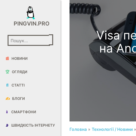
PINGVIN.PRO
Visa п
на An
📰
НОВИНИ
🏆
ОГЛЯДИ
📄
СТАТТІ
✍️
БЛОГИ
📱
СМАРТФОНИ
📡
ШВИДКІСТЬ ІНТЕРНЕТУ
Головна
»
Технології / Новини
»