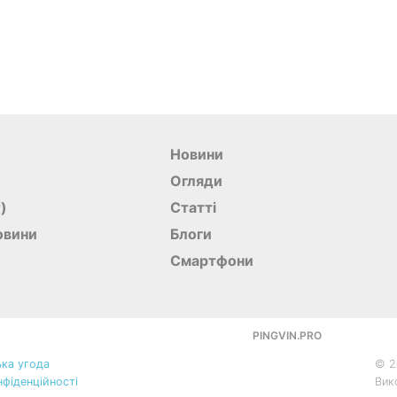
Новини
Огляди
r)
Статті
овини
Блоги
Смартфони
PINGVIN.PRO
ка угода
©
2
нфіденційності
Вик