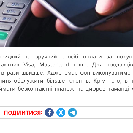
видкий та зручний спосіб оплати за покуп
тактних Visa, Mastercard тощо. Для продавці
я в рази швидше. Адже смартфон виконуватиме
лить обслужити більше клієнтів. Крім того, в 
мати безконтактні платежі та цифрові гаманці 
ПОДІЛИТИСЯ: