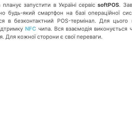
a
планує запустити в Україні сервіс
softPOS
. За
чно будь-який смартфон на базі операційної си
я в безконтактний POS-термінал. Для цього
підтримку
NFC
чипа. Вся взаємодія виконується 
. Для кожної сторони є свої переваги.