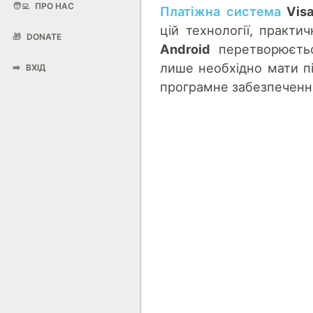
🧑‍💻
ПРО НАС
Платіжна система
Vis
цій технології, практи
🎁
DONATE
Android
перетворюєтьс
лише необхідно мати 
➡️
ВХІД
програмне забезпечення