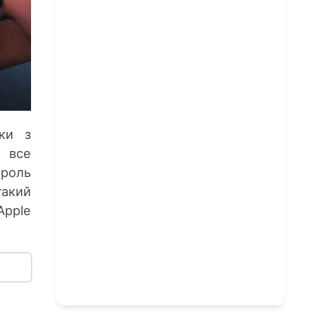
ки з
в все
 роль
такий
Apple