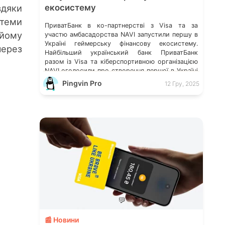
вдяки
екосистему
стеми
ПриватБанк в ко-партнерстві з Visa та за
 йому
участю амбасадорства NAVI запустили першу в
Україні геймерську фінансову екосистему.
через
Найбільший український банк ПриватБанк
разом із Visa та кіберспортивною організацією
NAVI оголосили про створення першої в Україні
фінансової екосистеми, заточеної під геймерів
Pingvin Pro
12 Гру, 2025
та кіберспорт. Про це інформує прес-служба
банку. Першим елементом майбутньої
екосистеми стала колекція діджитал-скінів
ПриватБанк × […]
💬
📰 Новини