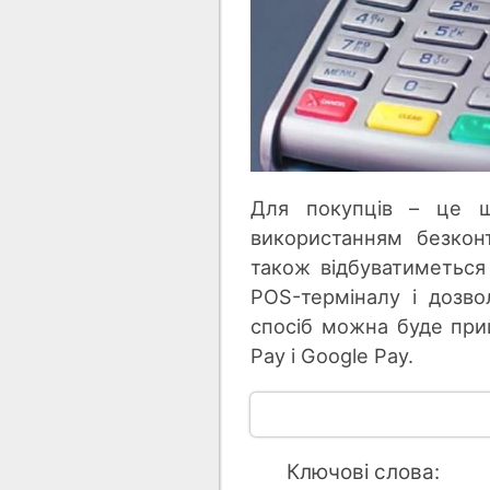
Для покупців – це ш
використанням безкон
також відбуватиметьс
POS-терміналу і дозво
спосіб можна буде прий
Pay і Google Pay.
Ключові слова: