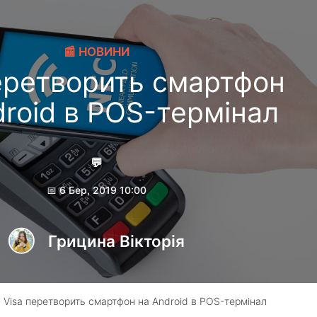
📰 НОВИНИ
еретворить смартфон
droid в POS-термінал
💬
📅 6 Бер, 2019 10:00
Грицина Вікторія
 Visa перетворить смартфон на Android в POS-термінал