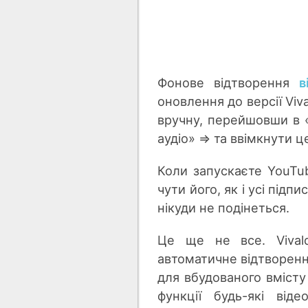
Фонове відтворення
в
оновлення до версії Viva
вручну, перейшовши в 
аудіо» => та ввімкнути 
Коли запускаєте YouTub
чути його, як і усі під
нікуди не подінеться.
Це ще не все. Vival
автоматичне відтворенн
для вбудованого вмісту
функції будь-які ві