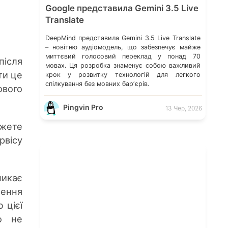
Google представила Gemini 3.5 Live
Translate
DeepMind представила Gemini 3.5 Live Translate
– новітню аудіомодель, що забезпечує майже
миттєвий голосовий переклад у понад 70
після
мовах. Ця розробка знаменує собою важливий
ти це
крок у розвитку технологій для легкого
спілкування без мовних барʼєрів.
ового
Pingvin Pro
13 Чер, 2026
ожете
рвісу
икає
рення
 цієї
о не