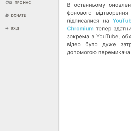
🧑‍💻
ПРО НАС
В останньому оновленн
фонового відтворення
🎁
DONATE
підписалися на
YouTu
Chromium
тепер здатний
➡️
ВХІД
зокрема з YouTube, об
відео було дуже зат
допомогою перемикача 