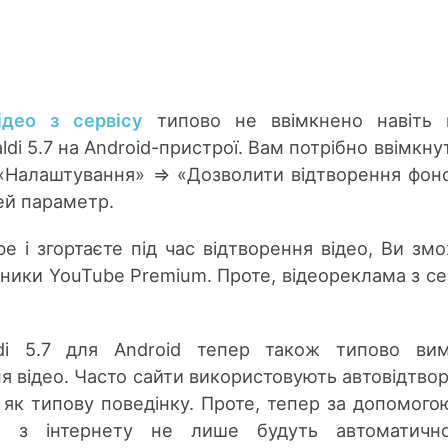
ідео з сервісу
типово не ввімкнено навіть 
ldi 5.7 на Android-пристрої. Вам потрібно ввімкну
«Налаштування» => «Дозволити відтворення фон
цей параметр.
e і згортаєте під час відтворення відео, Ви зм
писники YouTube Premium. Проте, відеореклама з се
di 5.7 для Android тепер також типово вим
я відео. Часто сайти використовують автовідтво
 як типову поведінку. Проте, тепер за допомогою
део з інтернету не лише будуть автоматичн