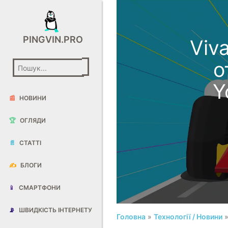
PINGVIN.PRO
Viva
о
Y
📰
НОВИНИ
🏆
ОГЛЯДИ
📄
СТАТТІ
✍️
БЛОГИ
📱
СМАРТФОНИ
📡
ШВИДКІСТЬ ІНТЕРНЕТУ
Головна
»
Технології / Новини
»