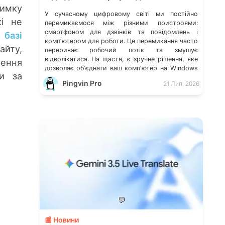
имку
У сучасному цифровому світі ми постійно
кі не
перемикаємося між різними пристроями:
смартфоном для дзвінків та повідомлень і
 базі
компʼютером для роботи. Це перемикання часто
айту,
перериває робочий потік та змушує
відволікатися. На щастя, є зручне рішення, яке
рення
дозволяє обʼєднати ваш компʼютер на Windows
и за
із мобільним пристроєм, чи то Android, чи iOS.
Pingvin Pro
21 Лип, 2026
Йдеться про застосунок Звʼязок зі смартфоном
(Phone Link) від Microsoft, що перетворює ваш
ПК на своєрідний «міст» до функцій смартфона.
💬
📰 Новини