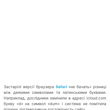
Застарілі версії браузера
Safari
«не бачать» різниці
між деякими символами та латинськими буквами.
Наприклад, дослідники замінили в адресі icloud.com
букву «d» на символ «dum» і система не помітила
підміни, підтвердивши достовірність сайту.