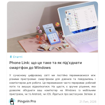
💬
📄 Статті
Phone Link: що це таке та як підʼєднати
смартфон до Windows
У сучасному цифровому світі ми постійно перемикаємося між
різними пристроями: смартфоном для дзвінків та повідомлень і
компʼютером для роботи. Це перемикання часто перериває робочий
потік та змушує відволікатися. На щастя, є зручне рішення, яке
дозволяє обʼєднати ваш компʼютер на Windows із мобільним
пристроєм, чи то Android, чи iOS. Йдеться про застосунок Звʼязок зі
смартфоном (Phone Link) від Microsoft, що перетворює ваш ПК на
Pingvin Pro
21 Лип, 2026
своєрідний «міст» до функцій смартфона.