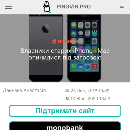
PINGVIN.PRO
➡️
📰 НОВИНИ
Власники старих iPhone і Mac
опинилися під загрозою
Дейнека Анастасiя
📅 23 Лис, 2018 10:39
🔄 10 Жов, 2020 13:53
Підтримати сайт