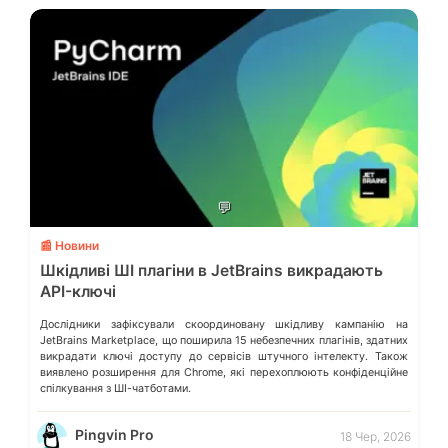
💬
📰 Новини
Шкідливі ШІ плагіни в JetBrains викрадають
API-ключі
Дослідники зафіксували скоординовану шкідливу кампанію на
JetBrains Marketplace, що поширила 15 небезпечних плагінів, здатних
викрадати ключі доступу до сервісів штучного інтелекту. Також
виявлено розширення для Chrome, які перехоплюють конфіденційне
спілкування з ШІ-чатботами.
Pingvin Pro
18 Чер, 2026