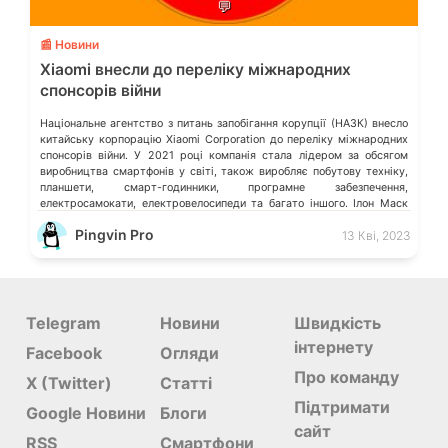
💬
📰 Новини
Xiaomi внесли до переліку міжнародних
спонсорів війни
Національне агентство з питань запобігання корупції (НАЗК) внесло
китайську корпорацію Xiaomi Corporation до переліку міжнародних
спонсорів війни. У 2021 році компанія стала лідером за обсягом
виробництва смартфонів у світі, також виробляє побутову техніку,
планшети, смарт-годинники, програмне забезпечення,
електросамокати, електровелосипеди та багато іншого. Ілон Маск
відмовився видаляти твіт мєдвєдєва про «зникнення України»
Pingvin Pro
13 Кві, 2023
Microsoft більше не обслуговує […]
Telegram
Новини
Швидкість
інтернету
Facebook
Огляди
Про команду
X (Twitter)
Статті
Підтримати
Google Новини
Блоги
сайт
RSS
Смартфони