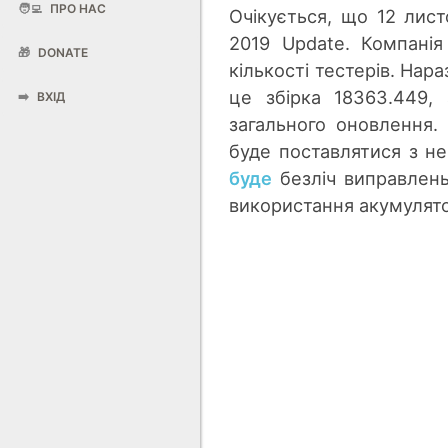
🧑‍💻
ПРО НАС
Очікується, що 12 лис
2019 Update. Компані
🎁
DONATE
кількості тестерів. Нара
це збірка 18363.449,
➡️
ВХІД
загального оновлення.
буде поставлятися з не
буде
безліч виправлень
використання акумулят