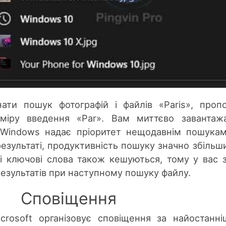
ти пошук фотографій і файлів «Paris», пропо
 міру введення «Par». Вам миттєво завантаж
ж Windows надає пріоритет нещодавнім пошука
результаті, продуктивність пошуку значно збільш
ві ключові слова також кешуються, тому у вас 
результатів при наступному пошуку файлу.
Сповіщення
crosoft організовує сповіщення за найостанн