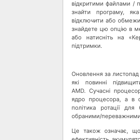
відкритими файлами / п
знайти програму, як
відключити або обмежи
знайдете цю опцію в 
або натисніть на «Ке
підтримки.
Оновлення за листопад 
які повинні підвищи
AMD. Сучасні процесор
ядро ​​процесора, а в
політика ротації для
обраними/переважними
Це також означає, що
ефективність акумулято