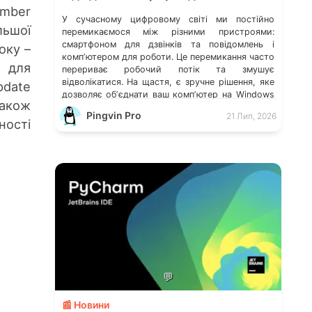
ember
У сучасному цифровому світі ми постійно
льшої
перемикаємося між різними пристроями:
смартфоном для дзвінків та повідомлень і
оку –
компʼютером для роботи. Це перемикання часто
 для
перериває робочий потік та змушує
відволікатися. На щастя, є зручне рішення, яке
pdate
дозволяє обʼєднати ваш компʼютер на Windows
Також
із мобільним пристроєм, чи то Android, чи iOS.
Pingvin Pro
21 Лип, 2026
Йдеться про застосунок Звʼязок зі смартфоном
ності
(Phone Link) від Microsoft, що перетворює ваш
ПК на своєрідний «міст» до функцій смартфона.
💬
📰 Новини