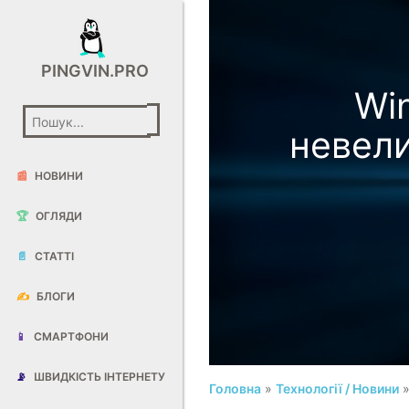
PINGVIN.PRO
Wi
невели
📰
НОВИНИ
🏆
ОГЛЯДИ
📄
СТАТТІ
✍️
БЛОГИ
📱
СМАРТФОНИ
📡
ШВИДКІСТЬ ІНТЕРНЕТУ
Головна
»
Технології / Новини
»