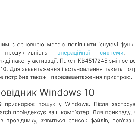
им з основною метою поліпшити існуючі функц
у продуктивність
операційної системи
. 
ляді пакету активації. Пакет KB4517245 змінює в
 10. Для завантаження і встановлення пакета пот
але потрібне також і перезавантаження пристрою.
овідник Windows 10
09 прискорює пошук у Windows. Після застосу
arch проіндексує ваш комп’ютер. Для прикладу,
в провіднику, з’явиться список файлів, пов’язан