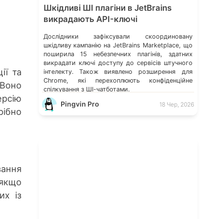
Шкідливі ШІ плагіни в JetBrains
викрадають API-ключі
Дослідники зафіксували скоординовану
шкідливу кампанію на JetBrains Marketplace, що
поширила 15 небезпечних плагінів, здатних
викрадати ключі доступу до сервісів штучного
ії та
інтелекту. Також виявлено розширення для
Chrome, які перехоплюють конфіденційне
Воно
спілкування з ШІ-чатботами.
ерсію
Pingvin Pro
18 Чер, 2026
рібно
вання
 якщо
их із