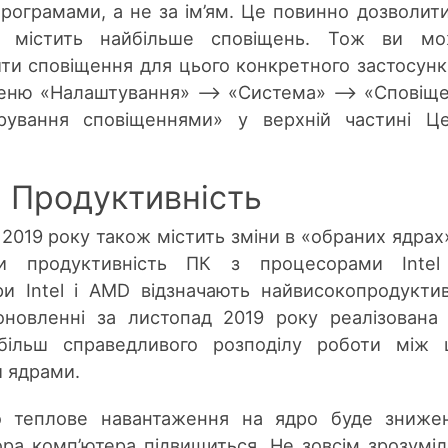
рограмами, а не за ім’ям. Це повинно дозволит
а містить найбільше сповіщень. Тож ви мо
ти сповіщення для цього конкретного застосунк
меню «Налаштування» –> «Система» –> «Сповіщ
рування сповіщеннями» у верхній частині Ц
Продуктивність
2019 року також містить зміни в «обраних ядрах
ти продуктивність ПК з процесорами Intel
и Intel і AMD відзначають найвисокопродукти
 оновленні за листопад 2019 року реалізована
 більш справедливого розподілу роботи між
 ядрами.
 теплове навантаження на ядро ​​буде зниже
ра комп’ютера підвищиться. Не зовсім зрозуміл