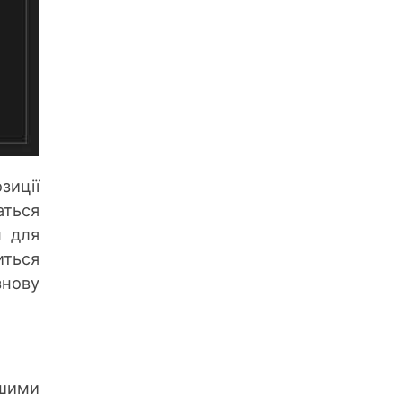
зиції
аться
м для
иться
знову
ішими