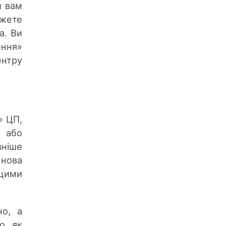
и вам
жете
а. Ви
ення»
ентру
» ЦП,
 або
вніше
 нова
 цими
но, а
о, як