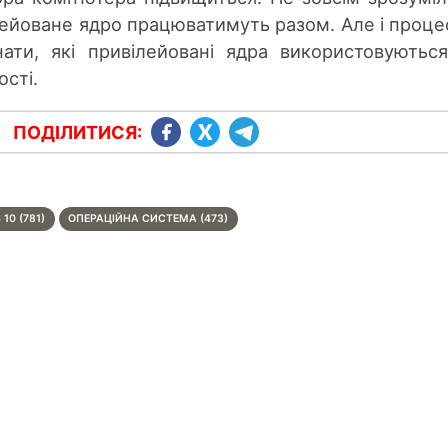
лейоване ядро ​​працюватимуть разом. Але і процес
ати, які привілейовані ядра використовуютьс
сті.
ПОДІЛИТИСЯ:
10 (781)
ОПЕРАЦІЙНА СИСТЕМА (473)