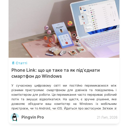
💬
📄 Статті
Phone Link: що це таке та як підʼєднати
смартфон до Windows
У сучасному цифровому світі ми постійно перемикаємося між
різними пристроями: смартфоном для дзвінків та повідомлень і
компʼютером для роботи. Це перемикання часто перериває робочий
потік та змушує відволікатися. На щастя, є зручне рішення, яке
дозволяє обʼєднати ваш компʼютер на Windows із мобільним
пристроєм, чи то Android, чи iOS. Йдеться про застосунок Звʼязок зі
смартфоном (Phone Link) від Microsoft, що перетворює ваш ПК на
Pingvin Pro
21 Лип, 2026
своєрідний «міст» до функцій смартфона.