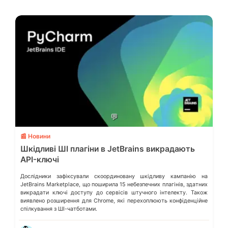
💬
📰 Новини
Шкідливі ШІ плагіни в JetBrains викрадають
API-ключі
Дослідники зафіксували скоординовану шкідливу кампанію на
JetBrains Marketplace, що поширила 15 небезпечних плагінів, здатних
викрадати ключі доступу до сервісів штучного інтелекту. Також
виявлено розширення для Chrome, які перехоплюють конфіденційне
спілкування з ШІ-чатботами.