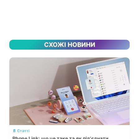
СХОЖІ НОВИНИ
💬
📄 Статті
Phone Link: що це таке та як підʼєднати