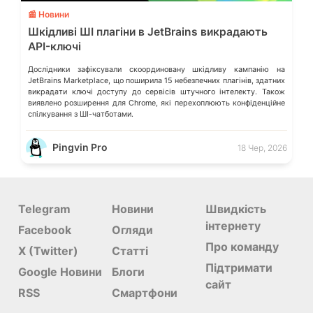
📰 Новини
Шкідливі ШІ плагіни в JetBrains викрадають
API-ключі
Дослідники зафіксували скоординовану шкідливу кампанію на
JetBrains Marketplace, що поширила 15 небезпечних плагінів, здатних
викрадати ключі доступу до сервісів штучного інтелекту. Також
виявлено розширення для Chrome, які перехоплюють конфіденційне
спілкування з ШІ-чатботами.
Pingvin Pro
18 Чер, 2026
Telegram
Новини
Швидкість
інтернету
Facebook
Огляди
Про команду
X (Twitter)
Статті
Підтримати
Google Новини
Блоги
сайт
RSS
Смартфони