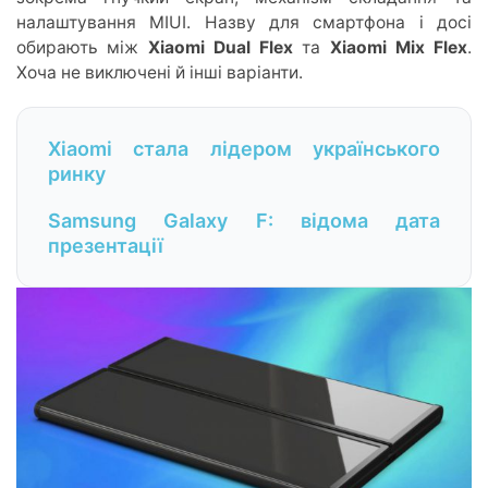
налаштування MIUI. Назву для смартфона і досі
обирають між
Xiaomi Dual Flex
та
Xiaomi Mix Flex
.
Хоча не виключені й інші варіанти.
Xiaomi стала лідером українського
ринку
Samsung Galaxy F: відома дата
презентації