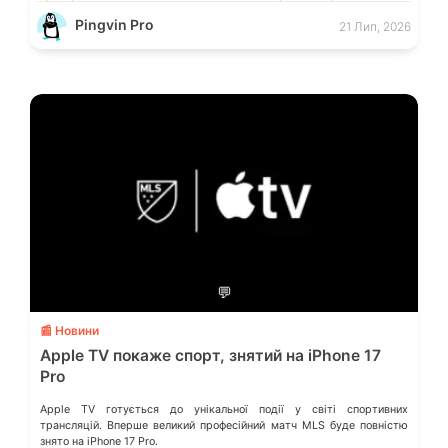
смартфоном (Phone Link) від Microsoft, що перетворює ваш ПК на
Pingvin Pro
21 Лип, 2026
своєрідний «міст» до функцій смартфона.
💬
📰 Новини
Apple TV покаже спорт, знятий на iPhone 17
Pro
Apple TV готується до унікальної події у світі спортивних
трансляцій. Вперше великий професійний матч MLS буде повністю
знято на iPhone 17 Pro.