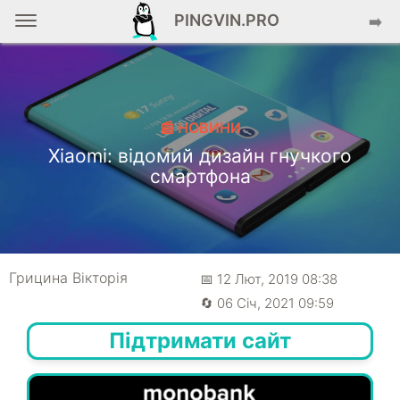
PINGVIN.PRO
➡️
📰 НОВИНИ
Xiaomi: відомий дизайн гнучкого
смартфона
Грицина Вікторія
📅 12 Лют, 2019 08:38
🔄 06 Січ, 2021 09:59
Підтримати сайт