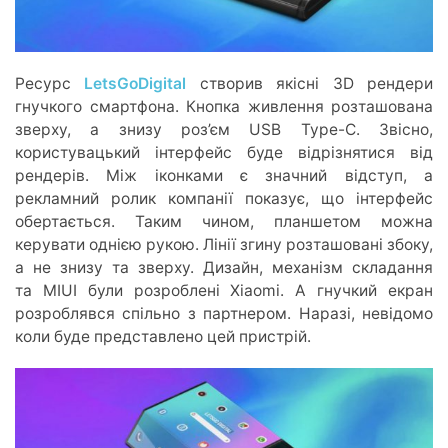
Ресурс
LetsGoDigital
створив якісні 3D рендери
гнучкого смартфона. Кнопка живлення розташована
зверху, а знизу роз’єм USB Type-C. Звісно,
користувацький інтерфейс буде відрізнятися від
рендерів. Між іконками є значний відступ, а
рекламний ролик компанії показує, що інтерфейс
обертається. Таким чином, планшетом можна
керувати однією рукою. Лінії згину розташовані збоку,
а не знизу та зверху. Дизайн, механізм складання
та MIUI були розроблені Xiaomi. А гнучкий екран
розроблявся спільно з партнером. Наразі, невідомо
коли буде представлено цей пристрій.