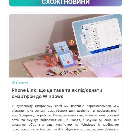
СХОЖІ НОВИНИ
💬
📄 Статті
Phone Link: що це таке та як підʼєднати
смартфон до Windows
У сучасному цифровому світі ми постійно перемикаємося між
різними пристроями: смартфоном для дзвінків та повідомлень і
компʼютером для роботи. Це перемикання часто перериває робочий
потік та змушує відволікатися. На щастя, є зручне рішення, яке
дозволяє обʼєднати ваш компʼютер на Windows із мобільним
пристроєм, чи то Android, чи iOS. Йдеться про застосунок Звʼязок зі