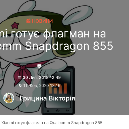
📰 НОВИНИ
mi готує флагман на
omm Snapdragon 855
💬
📅 30 Лип, 2018 12:49
🔄 11 Жов, 2020 13:16
Грицина Вікторія
 Xiaomi готує флагман на Qualcomm Snapdragon 855