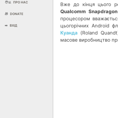
🧑‍💻
ПРО НАС
Вже до кінця цього р
Qualcomm Snapdragon
🎁
DONATE
процесором вважаєть
цьогорічних Android ф
➡️
ВХІД
Куанда
(Roland Quandt
масове виробництво при