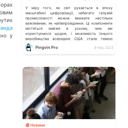
орах
У міру того, як світ рухається в епоху
повим
масштабної цифровізації, небагато галузей
промисловості можна вважати настільки
рутих
важливими, як напівпровідники. Ці компоненти
анда
містяться майже в усьому, чим ми
користуємося щодня, і можливість їхнього
ено у
виробництва всередині США стала темою
національної безпеки країни. Наприклад, у 2022
Pingvin Pro
8 Чер, 2023
році адміністрація президента США Джо
Байдена заявила про закон «CHIPS and Science
[…]
💬
📰 Новини