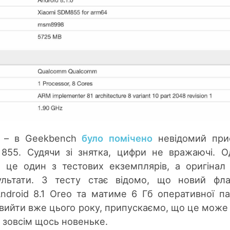
я – в Geekbench
було помічено
невідомий при
855. Судячи зі знятка, цифри не вражаючі. О
 це один з тестових екземплярів, а оригінал
ультати. З тесту стає відомо, що новий фл
droid 8.1 Oreo та матиме 6 Гб оперативної пам
вийти вже цього року, припускаємо, що це може
е зовсім щось новеньке.