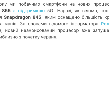
оку ми побачимо смартфони на нових процес
 855
з підтримкою
5G. Наразі, як відомо, то
ся
Snapdragon
845
, яким оснащено більшість к
лагманів. За словами відомого інформатора
Рол
), новий неанонсований процесор вже запущ
близно з початку червня.