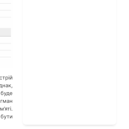
стрій
днак,
 буде
агман
’яті.
 бути