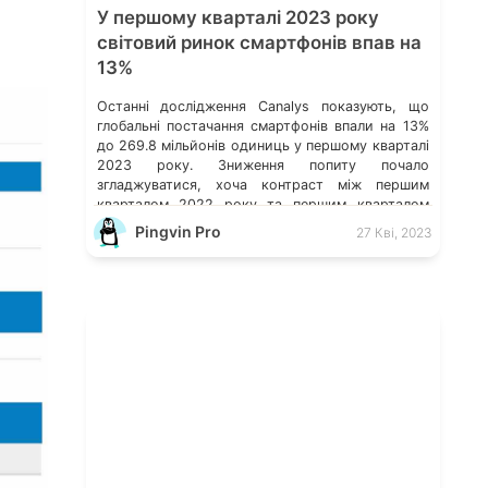
У першому кварталі 2023 року
світовий ринок смартфонів впав на
13%
Останні дослідження Canalys показують, що
глобальні постачання смартфонів впали на 13%
до 269.8 мільйонів одиниць у першому кварталі
2023 року. Зниження попиту почало
згладжуватися, хоча контраст між першим
кварталом 2022 року та першим кварталом
2023 року все ще помітний. Дослідження
Pingvin Pro
27 Кві, 2023
Canalys: світове постачання смартфонів за 4-ий
кв. 2022 р. Витрати на хмарні послуги в усьому
[…]