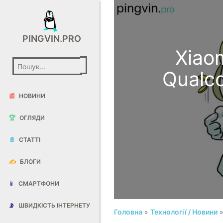
PINGVIN.PRO
Xiao
Qualc
📰
НОВИНИ
🏆
ОГЛЯДИ
📄
СТАТТІ
✍️
БЛОГИ
📱
СМАРТФОНИ
📡
ШВИДКІСТЬ ІНТЕРНЕТУ
Головна
»
Технології / Новини
»