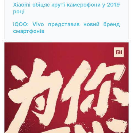
Xiaomi обіцяє круті камерофони у 2019
році
iQOO: Vivo представив новий бренд
смартфонів