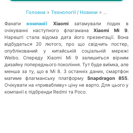
Головна
»
Технології / Новини
» ...
Фанати
компанії
Xiaomi
затамували подих в
очікуванні наступного флагамана
Xiaomi
Mi 9
.
Нарешті стала відома дата його презентації. Вона
відбудеться 20 лютого, про що свідчить постер,
опублікований у китайській соціальній мережі
Weibo. Спереду Xiaomi Mi 9 залишиться вірним
дизайну попереднього покоління. Тут буде виїмка, але
менша за ту, що в Mi 8. З останніх даних, смартфон
матиме флагманську платформу
Snapdragon 855
.
Очікувати на «привабливу» ціну не варто. Для цього у
компанії є підбренди Redmi та Poco.