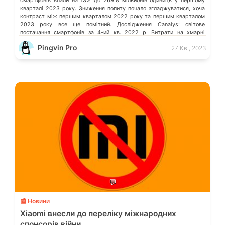
смартфонів впали на 13% до 269.8 мільйонів одиниць у першому
кварталі 2023 року. Зниження попиту почало згладжуватися, хоча
контраст між першим кварталом 2022 року та першим кварталом
2023 року все ще помітний. Дослідження Canalys: світове
постачання смартфонів за 4-ий кв. 2022 р. Витрати на хмарні
послуги в усьому […]
Pingvin Pro
27 Кві, 2023
💬
📰 Новини
Xiaomi внесли до переліку міжнародних
спонсорів війни