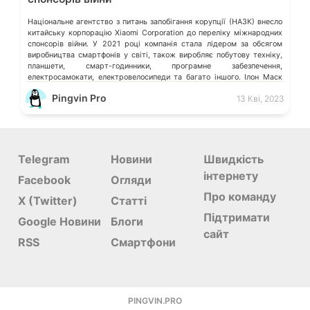
Національне агентство з питань запобігання корупції (НАЗК) внесло
китайську корпорацію Xiaomi Corporation до переліку міжнародних
спонсорів війни. У 2021 році компанія стала лідером за обсягом
виробництва смартфонів у світі, також виробляє побутову техніку,
планшети, смарт-годинники, програмне забезпечення,
електросамокати, електровелосипеди та багато іншого. Ілон Маск
відмовився видаляти твіт мєдвєдєва про «зникнення України»
Pingvin Pro
13 Кві, 2023
Microsoft більше не обслуговує […]
Telegram
Новини
Швидкість
інтернету
Facebook
Огляди
Про команду
X (Twitter)
Статті
Підтримати
Google Новини
Блоги
сайт
RSS
Смартфони
PINGVIN.PRO