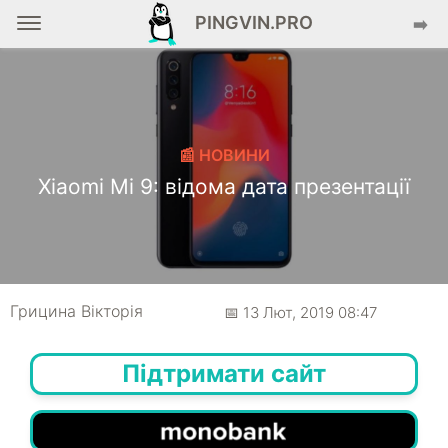
PINGVIN.PRO
➡️
📰 НОВИНИ
Xiaomi Mi 9: відома дата презентації
Грицина Вікторія
📅 13 Лют, 2019 08:47
Підтримати сайт