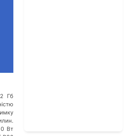
12 Гб
ністю
имку
илин.
10 Вт