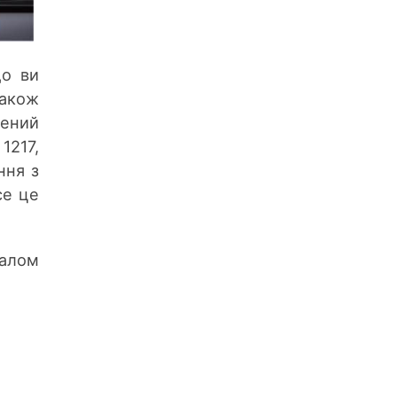
що ви
також
ений
217,
ння з
се це
галом