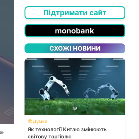
Підтримати сайт
СХОЖІ НОВИНИ
💬
🤔 Думки
Як технології Китаю змінюють
ман
світову торгівлю