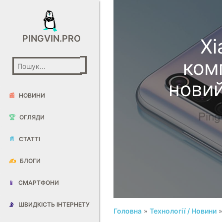
PINGVIN.PRO
Xi
ком
нови
📰
НОВИНИ
🏆
ОГЛЯДИ
📄
СТАТТІ
✍️
БЛОГИ
📱
СМАРТФОНИ
📡
ШВИДКІСТЬ ІНТЕРНЕТУ
Головна
»
Технології / Новини
»