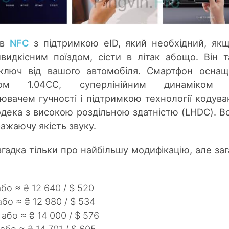
ав
NFC
з підтримкою eID, який необхідний, як
видкісним поїздом, сісти в літак абощо. Він 
люч від вашого автомобіля. Смартфон оснащ
ром 1.04CC, суперлінійним динаміком 1
ювачем гучності і підтримкою технології кодува
дека з високою роздільною здатністю (LHDC). В
ажаючу якість звуку.
згадка тільки про найбільшу модифікацію, але за
або ≈ ₴ 12 640 / $ 520
або ≈ ₴ 12 980 / $ 534
 або ≈ ₴ 14 000 / $ 576