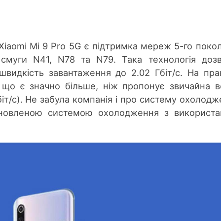
iaomi Mi 9 Pro 5G є підтримка мереж 5-го покол
смуги N41, N78 та N79. Така технологія доз
швидкість завантаження до 2.02 Гбіт/с. На пра
, що є значно більше, ніж пропонує звичайна в
біт/с). Не забула компанія і про систему охолодж
новленою системою охолодження з використа