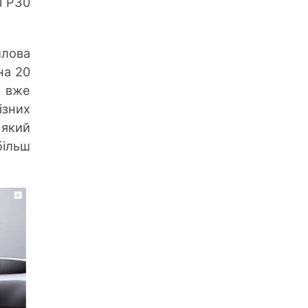
i P30
илова
на 20
м вже
ізних
 який
ільш