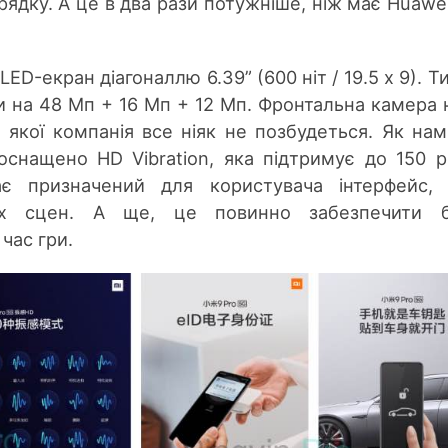
рядку. А це в два рази потужніше, ніж має Huawe
-екран діагоналлю 6.39” (600 ніт / 19.5 х 9). Т
 на 48 Мп + 16 Мп + 12 Мп. Фронтальна камера 
 якої компанія все ніяк не позбудеться. Як на
оснащено HD Vibration, яка підтримує до 150 р
ає призначений для користувача інтерфейс,
их сцен. А ще, це повинно забезпечити б
час гри.