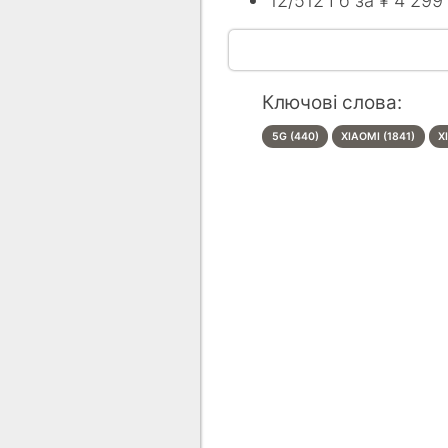
12/512 Гб за ¥ 4 299
Ключові слова:
5G (440)
XIAOMI (1841)
X