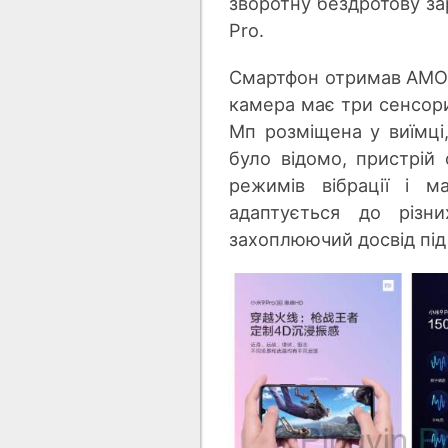
зворотну бездротову за
Pro.
Смартфон отримав AMOLED
камера має три сенсори
Мп розміщена у виїмці,
було відомо, пристрій 
режимів вібрації і м
адаптується до різн
захоплюючий досвід під 