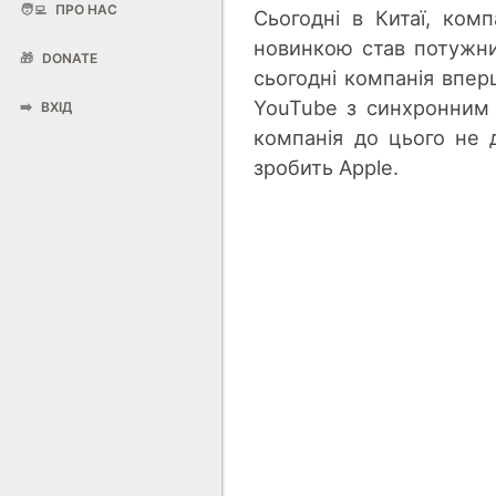
🧑‍💻
ПРО НАС
Сьогодні в Китаї, ком
новинкою став потужн
🎁
DONATE
сьогодні компанія впер
YouTube з синхронним 
➡️
ВХІД
компанія до цього не 
зробить Apple.