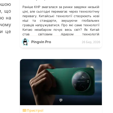
ершою
Раніше КНР змагалася за ринки завдяки низькій
и, що
ціні, але сьогодні перемагає через технологічну
перевагу. Китайські технології створюють нові
ію на
ніші та стандарти, змушуючи глобальних
 чому
гравців напружуватися. Про які саме технології
Китаю незабаром почує весь світ? Як Китай
ли це
став світовим лідером технологій
Технологічність країни — це не випадковість, а
Pingvin Pro
26 Бер, 2026
результат колосальних державних інвестицій,
жорсткого протекціонізму та здатності […]
💬
⌨️ Пристрої