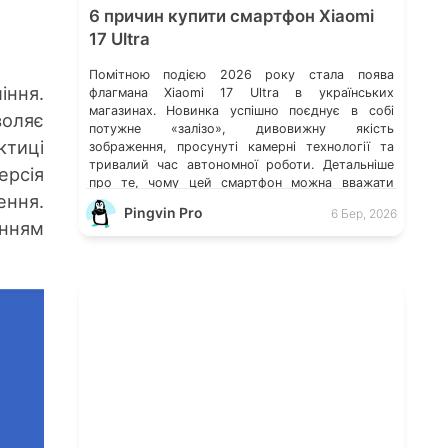
6 причин купити смартфон Xiaomi
17 Ultra
Помітною подією 2026 року стала поява
іння.
флагмана Xiaomi 17 Ultra в українських
магазинах. Новинка успішно поєднує в собі
воляє
потужне «залізо», дивовижну якість
ктиці
зображення, просунуті камерні технології та
тривалий час автономної роботи. Детальніше
ерсія
про те, чому цей смартфон можна вважати
ення.
одним з найкращих пропозицій на ринку у
Pingvin Pro
6 Бер, 2026
своєму класі, розповідаємо в статті нижче.
нням
Флагманська камера 200 […]