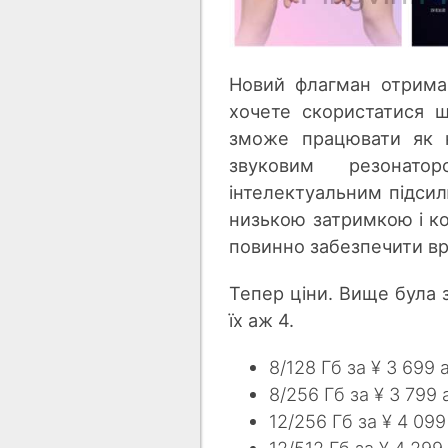
Новий флагман отрим
хочете скористатися ш
зможе працювати як к
звуковим резонато
інтелектуальним підсил
низькою затримкою і ко
повинно забезпечити вр
Тепер ціни. Вище була 
їх аж 4.
8/128 Гб за ¥ 3 699 
8/256 Гб за ¥ 3 799 
12/256 Гб за ¥ 4 099