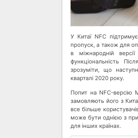
У Китаї NFC підтримує
пропуск, а також для оп
в міжнародній верс
функціональність Піс
зрозуміти, що наступн
кварталі 2020 року.
Попит на NFC-версію M
замовляють його з Китаю
все більше користувачі
може бути однією з при
для інших країнах.