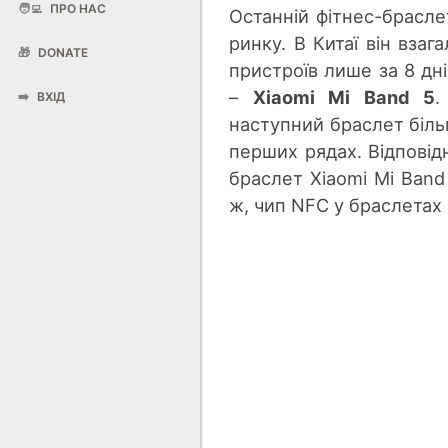
🧑‍💻
ПРО НАС
Останній фітнес-брасл
ринку. В Китаї він взаг
🎁
DONATE
пристроїв лише за 8 дн
–
Xiaomi Mi Band 5
.
➡️
ВХІД
наступний браслет біль
перших рядах. Відповід
браслет Xiaomi Mi Band
ж, чип NFC у браслетах