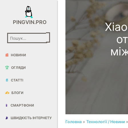
PINGVIN.PRO
Xia
о
мі
📰
НОВИНИ
🏆
ОГЛЯДИ
📄
СТАТТІ
✍️
БЛОГИ
📱
СМАРТФОНИ
📡
ШВИДКІСТЬ ІНТЕРНЕТУ
Головна
»
Технології / Новини
»