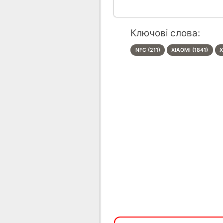
Ключові слова:
NFC (211)
XIAOMI (1841)
X