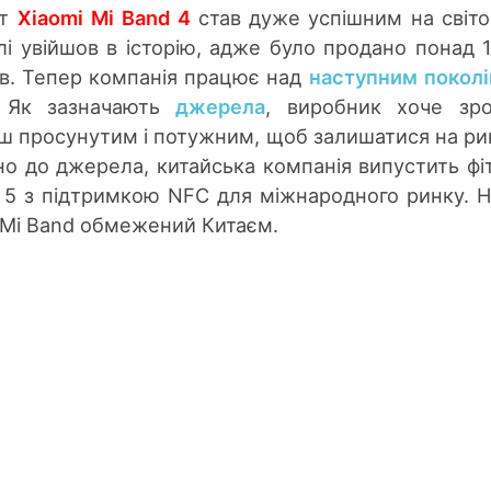
ет
Xiaomi Mi Band 4
став дуже успішним на світ
алі увійшов в історію, адже було продано понад 
ів. Тепер компанія працює над
наступним покол
 Як зазначають
джерела
, виробник хоче зр
ш просунутим і потужним, щоб залишатися на ри
но до джерела, китайська компанія випустить фі
 5 з підтримкою NFC для міжнародного ринку. Н
 Mi Band обмежений Китаєм.