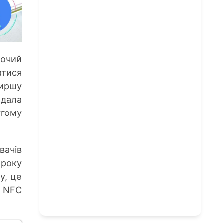
бочий
атися
иршу
 дала
угому
вачів
 року
у, це
у NFC