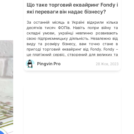
Що таке торговий еквайринг Fondy і
які переваги він надає бізнесу?
За останній місяць в Україні відкрили кілька
десятків тисяч ФОПів. Навіть попри війну та
складні умови, українці невпинно розвивають
свою підприємницьку діяльність. Незалежно від
виду та розміру бізнесу, вам точно стане в
пригоді торговий еквайринг від Fondy. Fondy –
це платіжний сервіс, створений для великих та
малих бізнесів. Його обрали в ролі партнера
Pingvin Pro
28 Жов, 2023
вже понад […]