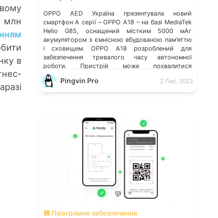
овому
OPPO AED Україна презентувала новий
1 млн
смартфон A серії – OPPO A18 – на базі MediaTek
Helio G85, оснащений містким 5000 мАг
інням
акумулятором з ємнісною вбудованою пам’яттю
обити
і сховищем. OPPO A18 розроблений для
забезпечення тривалого часу автономної
нку в
роботи. Пристрій може похвалитися
тнес-
приголомшливим 90 Гц Сонячним дисплеєм і
Pingvin Pro
2 Лис, 2023
режимом надгучності, що ідеально
аразі
поєднуються для забезпечення виняткового
користувацького […]
💬
💾 Програмне забезпечення