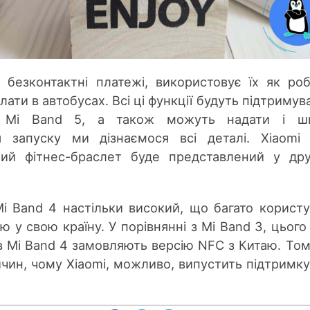
 безконтактні платежі, використовує їх як ро
лати в автобусах. Всі ці функції будуть підтримув
ії Mi Band 5, а також можуть надати і ш
ля запуску ми дізнаємося всі деталі. Xiaomi
ий фітнес-браслет буде представлений ​​у др
i Band 4 настільки високий, що багато користу
 у свою країну. У порівнянні з Mi Band 3, цього
в Mi Band 4 замовляють версію NFC з Китаю. Том
чин, чому Xiaomi, можливо, випустить підтримк