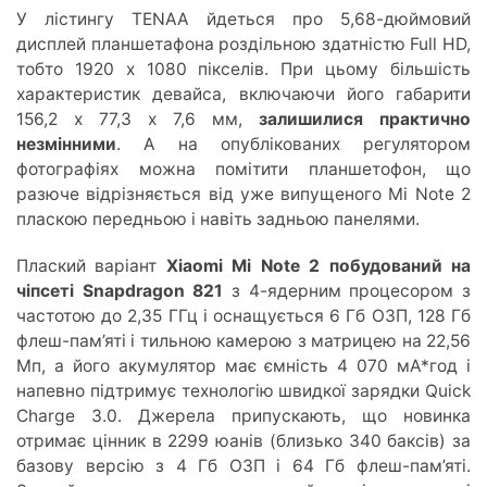
У лістингу TENAA йдеться про 5,68-дюймовий
дисплей планшетафона роздільною здатністю Full HD,
тобто 1920 х 1080 пікселів. При цьому більшість
характеристик девайса, включаючи його габарити
156,2 х 77,3 х 7,6 мм,
залишилися практично
незмінними
. А на опублікованих регулятором
фотографіях можна помітити планшетофон, що
разюче відрізняється від уже випущеного Mi Note 2
пласкою передньою і навіть задньою панелями.
Плаский варіант
Xiaomi Mi Note 2 побудований на
чіпсеті Snapdragon 821
з 4-ядерним процесором з
частотою до 2,35 ГГц і оснащується 6 Гб ОЗП, 128 Гб
флеш-пам’яті і тильною камерою з матрицею на 22,56
Мп, а його акумулятор має ємність 4 070 мА*год і
напевно підтримує технологію швидкої зарядки Quick
Charge 3.0. Джерела припускають, що новинка
отримає цінник в 2299 юанів (близько 340 баксів) за
базову версію з 4 Гб ОЗП і 64 Гб флеш-пам’яті.