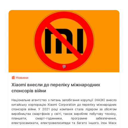
💬
📰 Новини
Xiaomi внесли до переліку міжнародних
спонсорів війни
Національне агентство з питань запобігання корупції (НАЗК) внесло
китайську корпорацію Xiaomi Corporation до переліку міжнародних
спонсорів війни. У 2021 році компанія стала лідером за обсягом
виробництва смартфонів у світі, також виробляє побутову техніку,
планшети, смарт-годинники, програмне забезпечення,
електросамокати, електровелосипеди та багато іншого. Ілон Маск
відмовився видаляти твіт мєдвєдєва про «зникнення України»