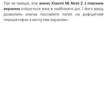
Так чи інакше, але
анонс Xiaomi Mi Note 2 з пласким
екраном
очікується вже в найближчі дні. І його вихід
дозволить злегка послабити попит на дефіцитний
планшетофон з вигнутим екраном=