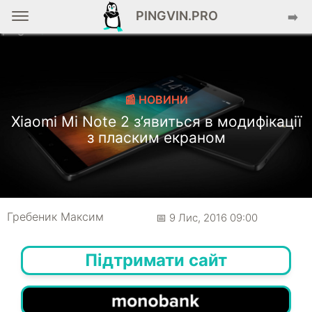
PINGVIN.PRO
➡️
📰 НОВИНИ
Xiaomi Mi Note 2 з’явиться в модифікації
з пласким екраном
Гребеник Максим
📅 9 Лис, 2016 09:00
Підтримати сайт