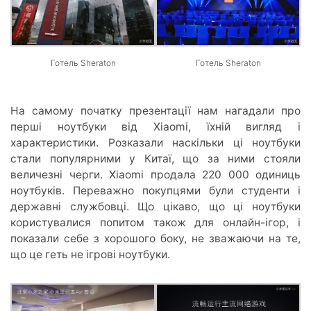
Готель Sheraton
Готель Sheraton
На самому початку презентації нам нагадали про
перші ноутбуки від Xiaomi, їхній вигляд і
характеристики. Розказали наскільки ці ноутбуки
стали популярними у Китаї, що за ними стояли
величезні черги. Xiaomi продала 220 000 одиниць
ноутбуків. Переважно покупцями були студенти і
державні службовці. Що цікаво, що ці ноутбуки
користувалися попитом також для онлайн-ігор, і
показали себе з хорошого боку, не зважаючи на те,
що це геть не ігрові ноутбуки.