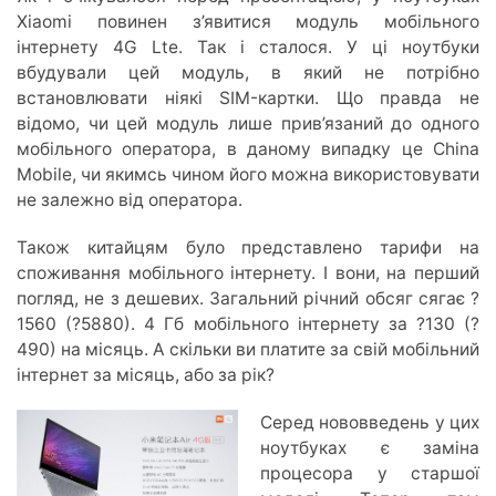
Xiaomi повинен з’явитися модуль мобільного
інтернету 4G Lte. Так і сталося. У ці ноутбуки
вбудували цей модуль, в який не потрібно
встановлювати ніякі SIM-картки. Що правда не
відомо, чи цей модуль лише прив’язаний до одного
мобільного оператора, в даному випадку це China
Mobile, чи якимсь чином його можна використовувати
не залежно від оператора.
Також китайцям було представлено тарифи на
споживання мобільного інтернету. І вони, на перший
погляд, не з дешевих. Загальний річний обсяг сягає ?
1560 (?5880). 4 Гб мобільного інтернету за ?130 (?
490) на місяць. А скільки ви платите за свій мобільний
інтернет за місяць, або за рік?
Серед нововведень у цих
ноутбуках є заміна
процесора у старшої