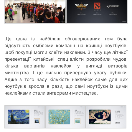
Ще одна із найбільш обговорюваних тем була
відсутність емблеми компанії на кришці ноутбуків,
щоб покупці могли клеїти наклейки. З часу ще літньої
презентації китайські спеціалісти розробили чудові
кілька варіантів наклейок у вигляді витворів
мистецтва. І це сильно привернуло увагу публіки.
Адже з того часу кількість наклейок саме для цих
ноутбуків зросла в рази, що самі ноутбуки із цими
наклейками стали витворами мистецтва.