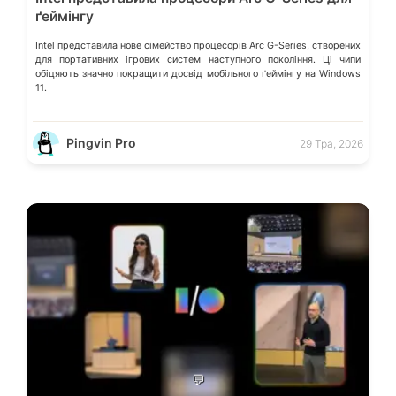
ґеймінгу
Intel представила нове сімейство процесорів Arc G-Series, створених
для портативних ігрових систем наступного покоління. Ці чипи
обіцяють значно покращити досвід мобільного ґеймінгу на Windows
11.
Pingvin Pro
29 Тра, 2026
💬