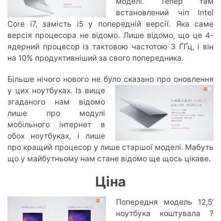
моделі. Тепер там
встановлений чіп Intel
Core i7, замість i5 у попередній версії. Яка саме
версія процесора не відомо. Лише відомо, що це 4-
ядерний процесор із тактовою частотою 3 ҐҐц, і він
на 10% продуктивніший за свого попередника.
Більше нічого нового не було сказано про
оновлення
у цих ноутбуках. Із вище
згаданого нам відомо
лише про модулі
мобільного інтернет в
обох ноутбуках, і лише
про кращий процесор у лише старшої моделі. Мабуть
що у майбутньому нам стане відомо ще щось цікаве.
Ціна
Попередня модель 12,5′
ноутбука коштувала ?