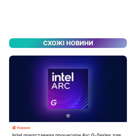
СХОЖІ НОВИНИ
💬
📰 Новини
Intel представила процесори Arc G-Series для