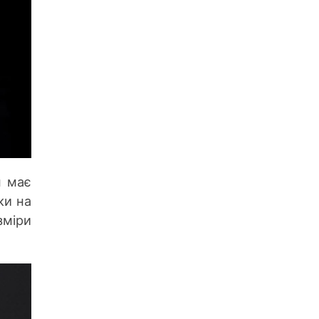
н має
ки на
міри