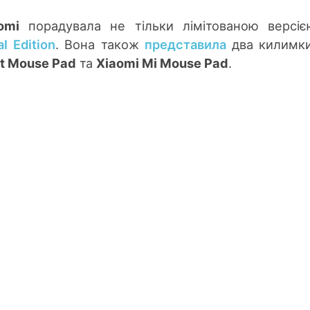
omi
порадувала не тільки лімітованою верс
l Edition
. Вона також
представила
два килимки
t Mouse Pad
та
Xiaomi
Mi
Mouse Pad
.