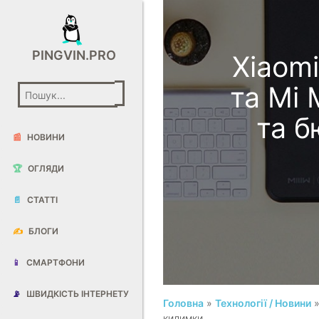
PINGVIN.PRO
Xiaom
та Mi
та 
📰
НОВИНИ
🏆
ОГЛЯДИ
📄
СТАТТІ
✍️
БЛОГИ
📱
СМАРТФОНИ
📡
ШВИДКІСТЬ ІНТЕРНЕТУ
Головна
»
Технології / Новини
»
килимки