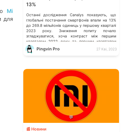
13%
ією
Mi
Останні дослідження Canalys показують, що
 для
глобальні постачання смартфонів впали на 13%
до 269.8 мільйонів одиниць у першому кварталі
2023 року. Зниження попиту почало
згладжуватися, хоча контраст між першим
кварталом 2022 року та першим кварталом
2023 року все ще помітний. Дослідження
Pingvin Pro
27 Кві, 2023
Canalys: світове постачання смартфонів за 4-ий
кв. 2022 р. Витрати на хмарні послуги в усьому
[…]
💬
📰 Новини