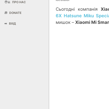
🧑‍💻
ПРО НАС
Сьогодні компанія
Xia
🎁
DONATE
6X Hatsune Miku Specia
мишок –
Xiaomi
Mi
Smar
➡️
ВХІД