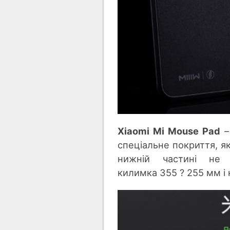
Xiaomi Mi
Mouse Pad
–
спеціальне покриття, я
нижній частині не 
килимка 355
?
255
мм і 