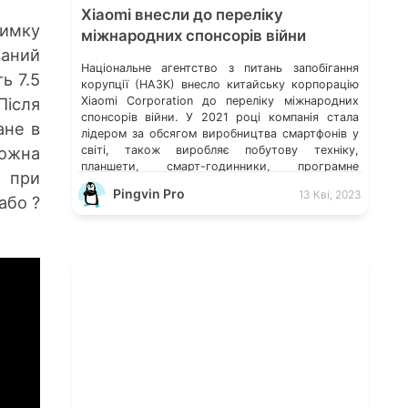
Xiaomi внесли до переліку
римку
міжнародних спонсорів війни
ваний
Національне агентство з питань запобігання
ь 7.5
корупції (НАЗК) внесло китайську корпорацію
Після
Xiaomi Corporation до переліку міжнародних
спонсорів війни. У 2021 році компанія стала
ане в
лідером за обсягом виробництва смартфонів у
можна
світі, також виробляє побутову техніку,
планшети, смарт-годинники, програмне
, при
забезпечення, електросамокати,
Pingvin Pro
13 Кві, 2023
або ?
електровелосипеди та багато іншого. Ілон Маск
відмовився видаляти твіт мєдвєдєва про
«зникнення України» Microsoft більше не
обслуговує […]