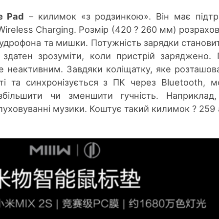
e Pad
– килимок «з родзинкою». Він має підт
Wireless Charging. Розмір (420
?
260
мм) розрахо
удрофона та мишки. Потужність зарядки становит
здатен зрозуміти, коли пристрій заряджено. 
не неактивним. Завдяки коліщатку, яке розташов
і та синхронізується з ПК через Bluetooth, 
 збільшити чи зменшити гучність. Наприклад
луховуванні музики. Коштує такий килимок ? 259 