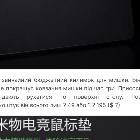
 звичайний бюджетний килимок для мишки. Ві
ке покращує ковзання мишки під час гри. Присос
дають рухатися по поверхні столу. Роз
коштує він всього лиш ? 49 або ? ? 195 ($ 7).