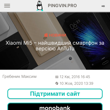
PINGVIN.PRO
➡️
📰 НОВИНИ
Xiaomi Mi5 – найшвидший смартфон за
версією AnTuTu
Гребеник Максим
📅 12 Кві, 2016 16:45
🔄 10 Жов, 2020 13:39
Підтримати сайт