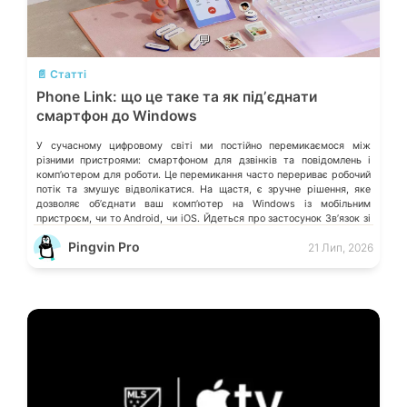
💬
📄 Статті
Phone Link: що це таке та як підʼєднати
смартфон до Windows
У сучасному цифровому світі ми постійно перемикаємося між
різними пристроями: смартфоном для дзвінків та повідомлень і
компʼютером для роботи. Це перемикання часто перериває робочий
потік та змушує відволікатися. На щастя, є зручне рішення, яке
дозволяє обʼєднати ваш компʼютер на Windows із мобільним
пристроєм, чи то Android, чи iOS. Йдеться про застосунок Звʼязок зі
смартфоном (Phone Link) від Microsoft, що перетворює ваш ПК на
Pingvin Pro
21 Лип, 2026
своєрідний «міст» до функцій смартфона.