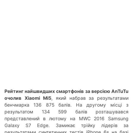
Рейтинг найшвидших смартфонів за версією AnTuTu
очолив Xiaomi Mi5
, який набрав за результатами
бенчмарка 136 875 балів. На другому місці з
результатом 134 599 балів розташувався
представлений в лютому на MWC 2016 Samsung
Galaxy S7 Edge. Замикає трійку лідерів за
результатами синтетичних тестів iPhone 6s на базі