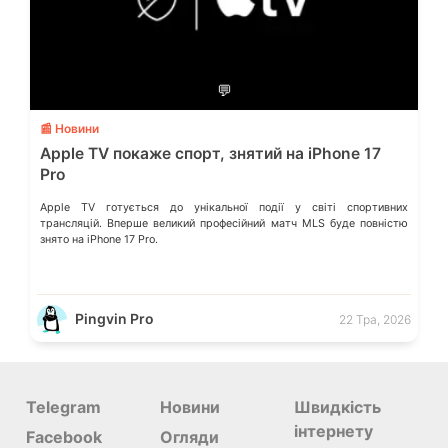
💬
📰 Новини
Apple TV покаже спорт, знятий на iPhone 17
Pro
Apple TV готується до унікальної події у світі спортивних
трансляцій. Вперше великий професійний матч MLS буде повністю
знято на iPhone 17 Pro.
Pingvin Pro
22 Тра, 2026
Telegram
Новини
Швидкість
інтернету
Facebook
Огляди