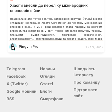
Xiaomi внесли до переліку міжнародних
спонсорів війни
Національне агентство з питань запобігання корупції (НАЗК) внесло
китайську корпорацію Xiaomi Corporation до переліку міжнародних
спонсорів війни. У 2021 році компанія стала лідером за обсягом
виробництва смартфонів у світі, також виробляє побутову техніку,
планшети, смарт-годинники, програмне забезпечення,
електросамокати, електровелосипеди та багато іншого. Ілон Маск
відмовився видаляти твіт мєдвєдєва про «зникнення України»
Pingvin Pro
13 Кві, 2023
Microsoft більше не обслуговує […]
Telegram
Новини
Швидкість
інтернету
Facebook
Огляди
Про команду
X (Twitter)
Статті
Підтримати
Google Новини
Блоги
сайт
RSS
Смартфони