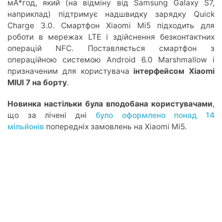
мА*год, який (на відміну від Samsung Galaxy S7,
наприклад) підтримує надшвидку зарядку Quick
Charge 3.0. Смартфон Xiaomi Mi5 підходить для
роботи в мережах LTE і здійснення безконтактних
операцій NFC. Поставляється смартфон з
операційною системою Android 6.0 Marshmallow і
призначеним для користувача
інтерфейсом Xiaomi
MIUI 7 на борту
.
Новинка настільки була вподобана користувачами
,
що за лічені дні
було оформлено понад 14
мільйонів
попередніх замовлень на Xiaomi Mi5.