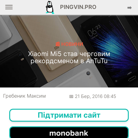
PINGVIN.PRO
➡️
📰 НОВИНИ
Xiaomi Mi5 став черговим
рекордсменом в AnTuTu
Гребеник Максим
📅 21 Бер, 2016 08:45
Підтримати сайт