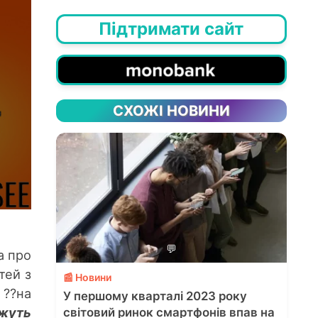
Підтримати сайт
СХОЖІ НОВИНИ
💬
а про
тей з
📰 Новини
 ??на
У першому кварталі 2023 року
жуть
світовий ринок смартфонів впав на