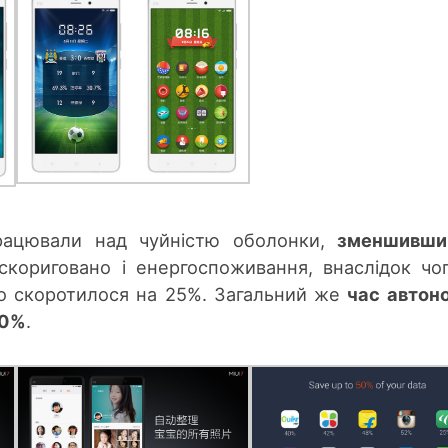
рацювали над чуйністю оболонки,
зменшивши
 скориговано і енергоспоживання, внаслідок чо
о скоротилося на 25%. Загальний же
час автон
10%
.