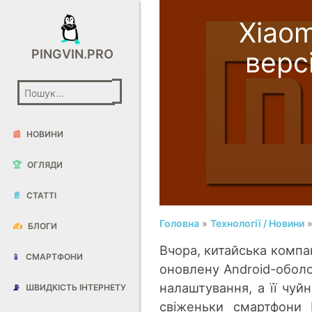
Xiao
верс
PINGVIN.PRO
📰
НОВИНИ
🏆
ОГЛЯДИ
📄
СТАТТІ
Головна
»
Технології / Новини
»
✍️
БЛОГИ
Вчора, китайська компан
📱
СМАРТФОНИ
оновлену Android-оболо
налаштування, а її чуй
📡
ШВИДКІСТЬ ІНТЕРНЕТУ
свіженьки смартфони