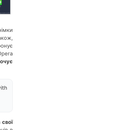
німки
акож,
фонує
Opera
очує
ith
 свої
чів в