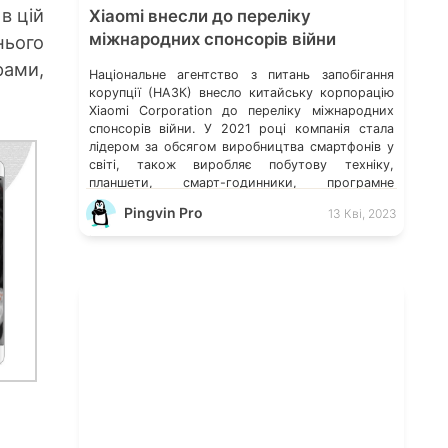
в цій
Xiaomi внесли до переліку
міжнародних спонсорів війни
нього
рами,
Національне агентство з питань запобігання
корупції (НАЗК) внесло китайську корпорацію
Xiaomi Corporation до переліку міжнародних
спонсорів війни. У 2021 році компанія стала
лідером за обсягом виробництва смартфонів у
світі, також виробляє побутову техніку,
планшети, смарт-годинники, програмне
забезпечення, електросамокати,
Pingvin Pro
13 Кві, 2023
електровелосипеди та багато іншого. Ілон Маск
відмовився видаляти твіт мєдвєдєва про
«зникнення України» Microsoft більше не
обслуговує […]