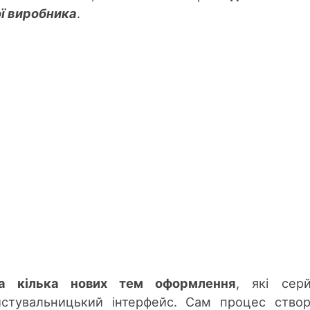
ої виробника
.
а кілька нових тем оформлення
, які сер
истувальницький інтерфейс. Сам процес ство