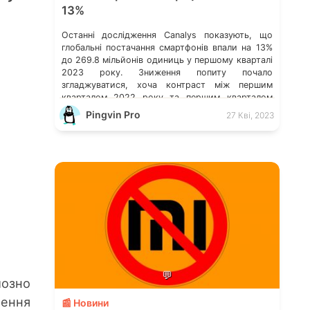
13%
Останні дослідження Canalys показують, що
глобальні постачання смартфонів впали на 13%
до 269.8 мільйонів одиниць у першому кварталі
2023 року. Зниження попиту почало
згладжуватися, хоча контраст між першим
кварталом 2022 року та першим кварталом
2023 року все ще помітний. Дослідження
Pingvin Pro
27 Кві, 2023
Canalys: світове постачання смартфонів за 4-ий
кв. 2022 р. Витрати на хмарні послуги в усьому
[…]
💬
йозно
рення
📰 Новини