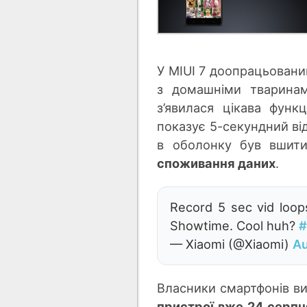
У MIUI 7 доопрацьовани
з домашніми тваринам
з’явилася цікава функ
показує 5-секундний від
в оболонку був вшити
споживання даних
.
Record 5 sec vid loop
Showtime. Cool huh?
#
— Xiaomi (@Xiaomi)
Au
Власники смартфонів в
пристрої вже 24 серпн