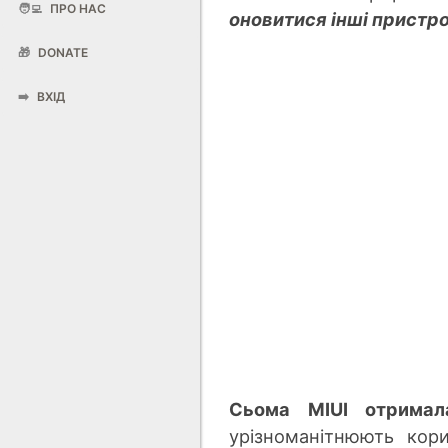
🧑‍💻
ПРО НАС
оновитися інші пристр
🎁
DONATE
➡️
ВХІД
Сьома MIUI отримал
урізноманітнюють кор