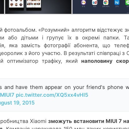
й фотоальбом. «Розумний» алгоритм відстежує з
и або дітьми і групує їх в окремі папки. Т
ція, яка замість фотографії абонента, що теле
еоролик з його участю. В результаті співпраці з 
й оптимізатор трафіку, який
наполовину скор
s and have them appear on your friend's phone w
MIUI7
pic.twitter.com/XQ5xx4vHl5
gust 19, 2015
иробництва Xiaomi
зможуть встановити MIUI 7 на
я
. Компанія нарахувала 150 млн таких користува