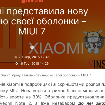
📰 НОВИНИ
mi представила нову
ію своєї оболонки –
MIUI 7
💬
📅 20 Сер, 2015 12:45
🔄 16 Гру, 2018 14:26
Гребеник Максим
 Xiaomi представила нову версію своєї оболонки – MIUI 7
ія Xiaomi в подробицях і зі скріншотами розповіл
нку MIUI. Нова версія отримає більше можливос
ність зросте на 30%. Оболонка предустановлена
 Redmi Note 2, а вже незабаром
до неї змо