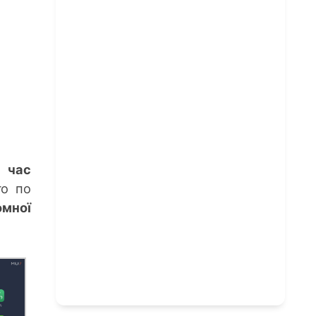
 час
го по
омної