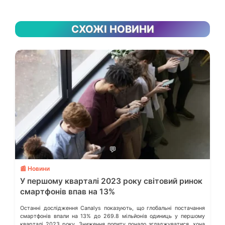
СХОЖІ НОВИНИ
💬
📰 Новини
У першому кварталі 2023 року світовий ринок
смартфонів впав на 13%
Останні дослідження Canalys показують, що глобальні постачання
смартфонів впали на 13% до 269.8 мільйонів одиниць у першому
кварталі 2023 року. Зниження попиту почало згладжуватися, хоча