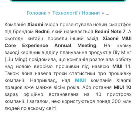
Головна
»
Технології / Новини
» ...
Компанія
Xiaomi
вчора презентувала новий смартфон
під брендом
Redmi
, який називається
Redmi Note 7
. А
сьогодні китайці провели інший захід,
Xiaomi MIUI
Core Experience Annual Meeting
. На цьому
заході керівник відділу планування продуктів Ліу Мінґ
(Liu Ming) повідомила, що компанія розпочала роботу
над новою версією прошивки під назвою
MIUI 11
.
Також вона навела трохи статистики про прошивку
компанії. Наприклад, над
MIUI
компанія Xiaomi
працює вже майже вісім років. Або остання
MIUI 10
зараз офіційно встановлена на 40 пристроях
компанії. І загалом, нею користуються понад 300 млн
людей по всьому світі.