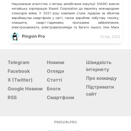
Національне агентство з питань запобігання корупції (НАЗК) внесло
китайську корпорацію Xiaomi Corporation до переліку міжнародних
спонсорів війни. У 2021 році компанія стала лідером за обсягом
виробництва смартфонів у світі, також виробляє побутову техніку,
планшети, смарт-годинники, програмне забезпечення,
електросамокати, електровелосипеди та багато іншого. Ілон Маск
відмовився видаляти твіт мєдвєдєва про «зникнення України»
Pingvin Pro
13 Кві, 2023
Microsoft більше не обслуговує […]
Telegram
Новини
Швидкість
інтернету
Facebook
Огляди
Про команду
X (Twitter)
Статті
Підтримати
Google Новини
Блоги
сайт
RSS
Смартфони
PINGVIN.PRO